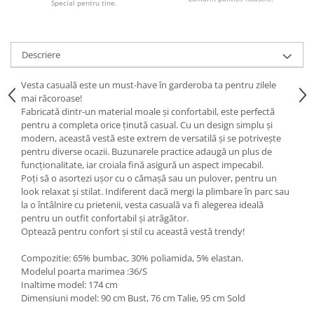
Special pentru tine.
Descriere
Vesta casuală este un must-have în garderoba ta pentru zilele
mai răcoroase!
Fabricată dintr-un material moale și confortabil, este perfectă
pentru a completa orice ținută casual. Cu un design simplu și
modern, această vestă este extrem de versatilă și se potrivește
pentru diverse ocazii. Buzunarele practice adaugă un plus de
funcționalitate, iar croiala fină asigură un aspect impecabil.
Poți să o asortezi ușor cu o cămașă sau un pulover, pentru un
look relaxat și stilat. Indiferent dacă mergi la plimbare în parc sau
la o întâlnire cu prietenii, vesta casuală va fi alegerea ideală
pentru un outfit confortabil și atrăgător.
Optează pentru confort și stil cu această vestă trendy!
Compozitie: 65% bumbac, 30% poliamida, 5% elastan.
Modelul poarta marimea :36/S
Inaltime model: 174 cm
Dimensiuni model: 90 cm Bust, 76 cm Talie, 95 cm Sold