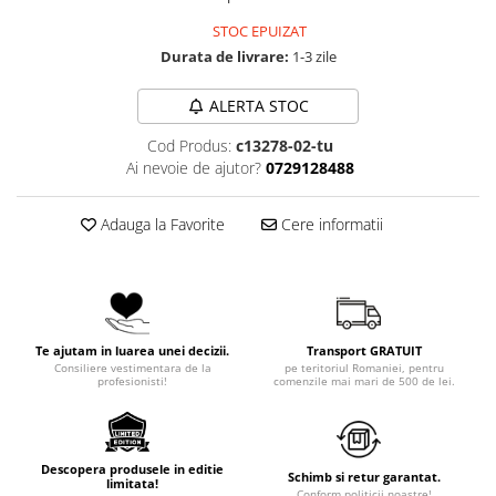
STOC EPUIZAT
Durata de livrare:
1-3 zile
ALERTA STOC
Cod Produs:
c13278-02-tu
Ai nevoie de ajutor?
0729128488
Adauga la Favorite
Cere informatii
Te ajutam in luarea unei decizii.
Transport GRATUIT
Consiliere vestimentara de la
pe teritoriul Romaniei, pentru
profesionisti!
comenzile mai mari de 500 de lei.
Descopera produsele in editie
Schimb si retur garantat.
limitata!
Conform politicii noastre!