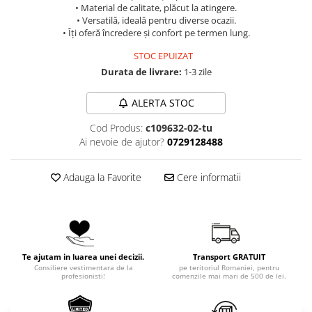
• Material de calitate, plăcut la atingere.
• Versatilă, ideală pentru diverse ocazii.
• Îți oferă încredere și confort pe termen lung.
STOC EPUIZAT
Durata de livrare:
1-3 zile
ALERTA STOC
Cod Produs:
c109632-02-tu
Ai nevoie de ajutor?
0729128488
Adauga la Favorite
Cere informatii
Te ajutam in luarea unei decizii.
Transport GRATUIT
Consiliere vestimentara de la
pe teritoriul Romaniei, pentru
profesionisti!
comenzile mai mari de 500 de lei.