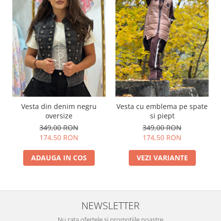
Vesta din denim negru
Vesta cu emblema pe spate
oversize
si piept
349,00 RON
349,00 RON
174,50 RON
174,50 RON
ADAUGA IN COS
VEZI VARIANTE
NEWSLETTER
Nu rata ofertele si promotiile noastre