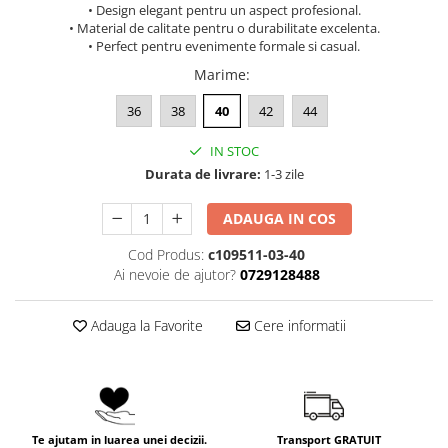
• Design elegant pentru un aspect profesional.
• Material de calitate pentru o durabilitate excelenta.
• Perfect pentru evenimente formale si casual.
Marime
:
36
38
40
42
44
IN STOC
Durata de livrare:
1-3 zile
ADAUGA IN COS
Cod Produs:
c109511-03-40
Ai nevoie de ajutor?
0729128488
Adauga la Favorite
Cere informatii
Te ajutam in luarea unei decizii.
Transport GRATUIT