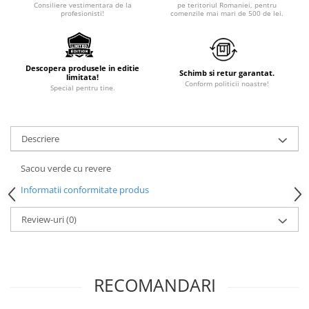
Consiliere vestimentara de la
pe teritoriul Romaniei, pentru
profesionisti!
comenzile mai mari de 500 de lei.
Descopera produsele in editie
Schimb si retur garantat.
limitata!
Conform politicii noastre!
Special pentru tine.
Descriere
Sacou verde cu revere
Informatii conformitate produs
Review-uri
(0)
RECOMANDARI