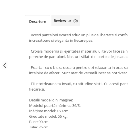
Review-uri
(0)
Descriere
Acesti pantaloni evazati aduc un plus de libertate si confort
increzatoare si eleganta in fiecare pas.
Croiala moderna si lejeritatea materialului te vor face sa n
pereche de pantaloni. Nasturii stilati din partea de jos adau
Poarta-i cu o bluza usoara pentru o zi relaxanta in oras 
intalnire de afaceri. Sunt atat de versatili incat se potrivesc
Fii intotdeauna tu insati, cu atitudine si stil. Cu acesti pan
fiecare zi.
Detalii model din imagine:
Modelul poartă mărimea 36/S.
Înălțime model: 160 cm.
Greutate model: 56 kg.
Bust: 90 cm.
Talie: 76 cm.