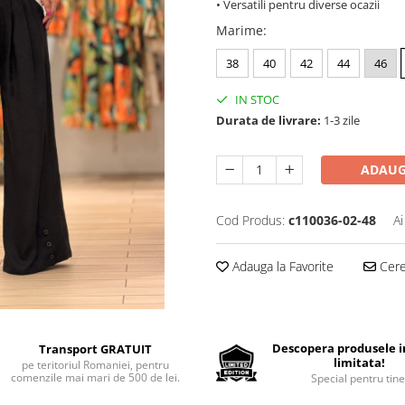
• Versatili pentru diverse ocazii
Marime
:
38
40
42
44
46
IN STOC
Durata de livrare:
1-3 zile
ADAUG
Cod Produs:
c110036-02-48
Ai
Adauga la Favorite
Cere 
Descopera produsele in
Transport GRATUIT
limitata!
pe teritoriul Romaniei, pentru
comenzile mai mari de 500 de lei.
Special pentru tine