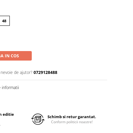
48
A IN COS
 nevoie de ajutor?
0729128488
informatii
 editie
Schimb si retur garantat.
Conform politicii noastre!
.