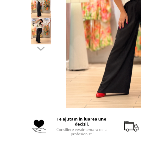
Costume de baie
Te ajutam in luarea unei
decizii.
Consiliere vestimentara de la
profesionisti!