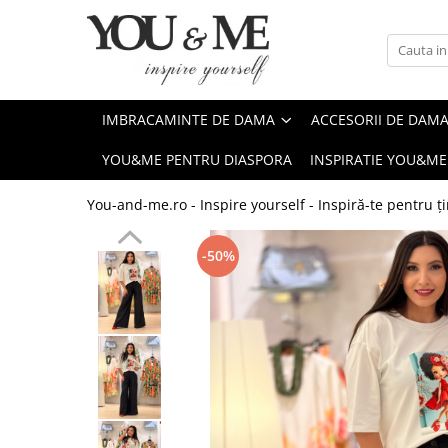
Imbracaminte de dama
Accesorii de dama
Bluze si camasi
Genti
IMBRACAMINTE DE DAMA
ACCESORII DE DAM
Pantaloni
Esarfe
YOU&ME PENTRU DIASPORA
INSPIRATIE YOU&ME
Geci si jachete
Coliere si brose
Rochii de zi
You-and-me.ro - Inspire yourself - Inspiră-te pentru ți
Rochii de eveniment
-50%
Compleuri si costume
Salopete
Tricouri si topuri
Fuste
Sacouri
Vesta