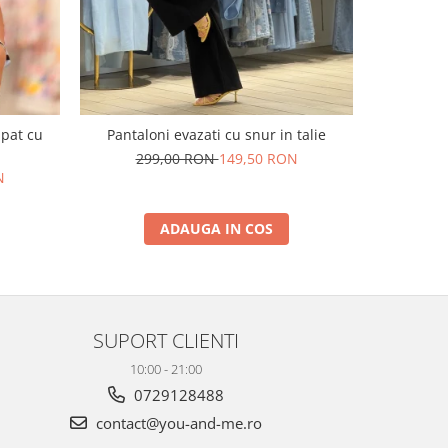
upat cu
Pantaloni evazati cu snur in talie
Blugi sc
299,00 RON
149,50 RON
N
24
ADAUGA IN COS
SUPORT CLIENTI
10:00 - 21:00
0729128488
contact@you-and-me.ro