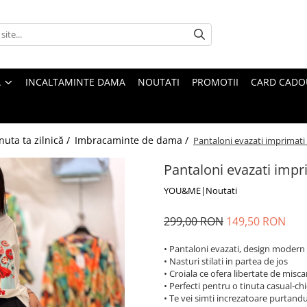
A
INCALTAMINTE DAMA
NOUTATI
PROMOTII
CARD CADO
nuta ta zilnică /
Imbracaminte de dama /
Pantaloni evazati imprimati 
Pantaloni evazati impri
YOU&ME|Noutati
299,00 RON
149,50 RON
• Pantaloni evazati, design modern
• Nasturi stilati in partea de jos
• Croiala ce ofera libertate de misca
• Perfecti pentru o tinuta casual-chi
• Te vei simti increzatoare purtandu