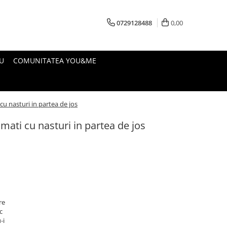
0729128488
0,00
U
COMUNITATEA YOU&ME
cu nasturi in partea de jos
mati cu nasturi in partea de jos
re
c
-i