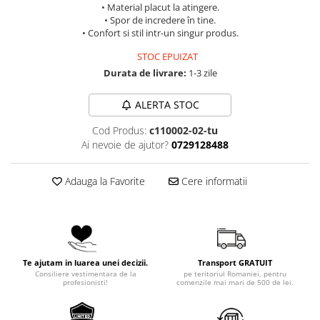
• Material placut la atingere.
• Spor de incredere în tine.
• Confort si stil intr-un singur produs.
STOC EPUIZAT
Durata de livrare:
1-3 zile
ALERTA STOC
Cod Produs:
c110002-02-tu
Ai nevoie de ajutor?
0729128488
Adauga la Favorite
Cere informatii
Te ajutam in luarea unei decizii.
Transport GRATUIT
Consiliere vestimentara de la
pe teritoriul Romaniei, pentru
profesionisti!
comenzile mai mari de 500 de lei.