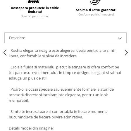
Descopera produsele in editie
Schimb si retur garantat.
limitata!
Conform politicii noastre!
Special pentru tine.
Descriere
Rochia eleganta neagra este alegerea ideala pentru a te simti
libera, confortabila si plina de incredere.
Croiala fluida si materialul placut la atingere iti ofera confort pe
tot parcursul evenimentului, in timp ce designul elegant si rafinat
adauga un plus de stil.
Poart-o la ocazii speciale sau evenimente formale, alaturi de
accesorii discrete si incaltaminte eleganta, pentru un look
memorabil.
Simte-te increzatoare si confortabila in fiecare moment,
bucurandu-te de fiecare privire admirativa.
Detalii model din imagine: