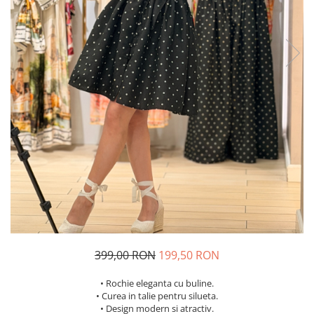
Costume de baie
399,00 RON
199,50 RON
• Rochie eleganta cu buline.
• Curea in talie pentru silueta.
• Design modern si atractiv.