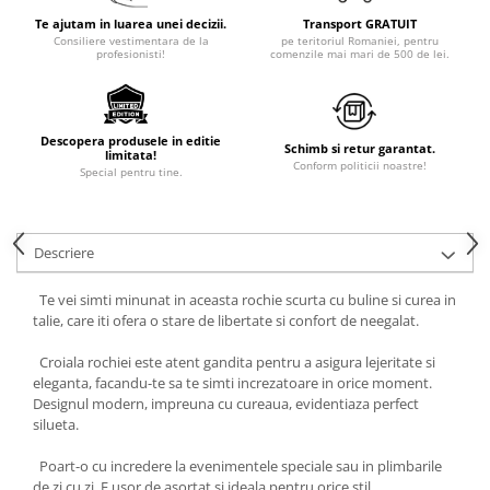
Te ajutam in luarea unei decizii.
Transport GRATUIT
Consiliere vestimentara de la
pe teritoriul Romaniei, pentru
profesionisti!
comenzile mai mari de 500 de lei.
Descopera produsele in editie
Schimb si retur garantat.
limitata!
Conform politicii noastre!
Special pentru tine.
Descriere
Te vei simti minunat in aceasta rochie scurta cu buline si curea in
talie, care iti ofera o stare de libertate si confort de neegalat.
Croiala rochiei este atent gandita pentru a asigura lejeritate si
eleganta, facandu-te sa te simti increzatoare in orice moment.
Designul modern, impreuna cu cureaua, evidentiaza perfect
silueta.
Poart-o cu incredere la evenimentele speciale sau in plimbarile
de zi cu zi. E usor de asortat si ideala pentru orice stil.