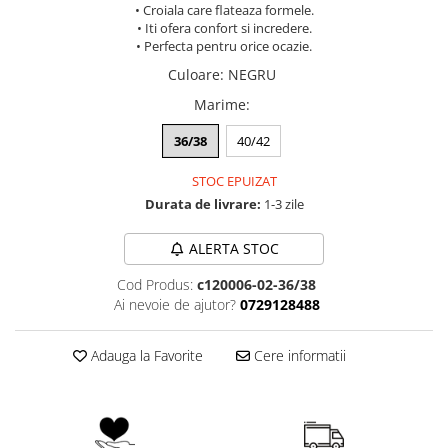
• Croiala care flateaza formele.
• Iti ofera confort si incredere.
• Perfecta pentru orice ocazie.
Culoare
:
NEGRU
Marime
:
36/38
40/42
STOC EPUIZAT
Durata de livrare:
1-3 zile
ALERTA STOC
Cod Produs:
c120006-02-36/38
Ai nevoie de ajutor?
0729128488
Adauga la Favorite
Cere informatii