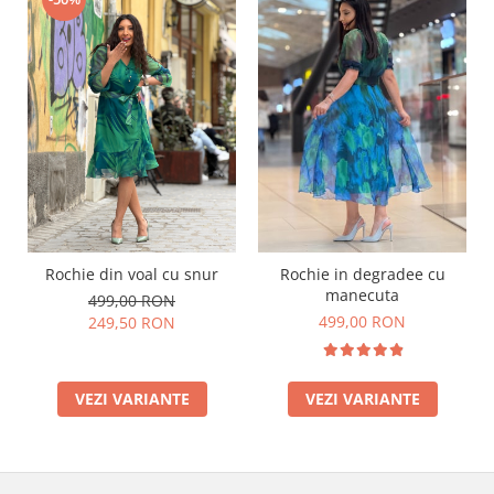
Rochie din voal cu snur
Rochie in degradee cu
manecuta
499,00 RON
499,00 RON
249,50 RON
VEZI VARIANTE
VEZI VARIANTE