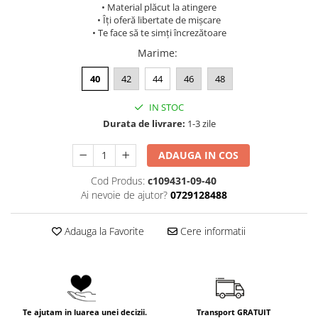
• Material plăcut la atingere
• Îți oferă libertate de mișcare
• Te face să te simți încrezătoare
Marime
:
40
42
44
46
48
IN STOC
Durata de livrare:
1-3 zile
ADAUGA IN COS
Cod Produs:
c109431-09-40
Ai nevoie de ajutor?
0729128488
Adauga la Favorite
Cere informatii
Te ajutam in luarea unei decizii.
Transport GRATUIT