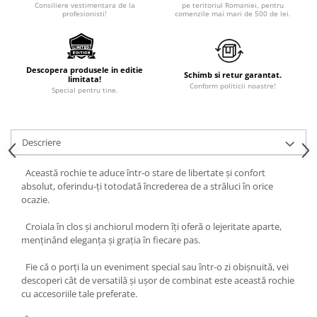
Consiliere vestimentara de la
pe teritoriul Romaniei, pentru
profesionisti!
comenzile mai mari de 500 de lei.
Descopera produsele in editie
Schimb si retur garantat.
limitata!
Conform politicii noastre!
Special pentru tine.
Descriere
Această rochie te aduce într-o stare de libertate și confort
absolut, oferindu-ți totodată încrederea de a străluci în orice
ocazie.
Croiala în clos și anchiorul modern îți oferă o lejeritate aparte,
menținând eleganța și grația în fiecare pas.
Fie că o porți la un eveniment special sau într-o zi obișnuită, vei
descoperi cât de versatilă și ușor de combinat este această rochie
cu accesoriile tale preferate.