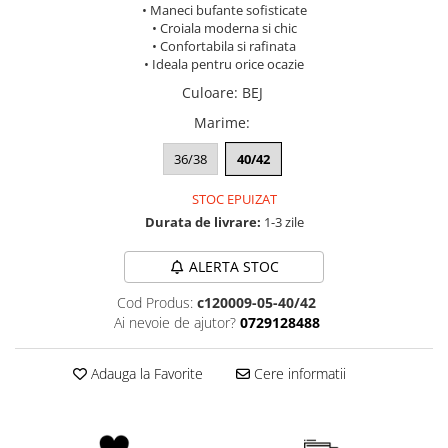
• Maneci bufante sofisticate
• Croiala moderna si chic
• Confortabila si rafinata
• Ideala pentru orice ocazie
Culoare
:
BEJ
Marime
:
36/38
40/42
STOC EPUIZAT
Durata de livrare:
1-3 zile
ALERTA STOC
Cod Produs:
c120009-05-40/42
Ai nevoie de ajutor?
0729128488
Adauga la Favorite
Cere informatii