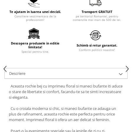
Te ajutam in luarea unei decizii.
Transport GRATUIT
Consiliere vestimentara de la
pe teritoriul Romaniei, pentru
profesionisti!
comenzile mai mari de 500 de lei.
Descopera produsele in editie
Schimb si retur garantat.
limitata!
Conform politicii noastre!
Special pentru tine.
Descriere
Aceasta rochie bej cu imprimeu floral si maneci bufante iti aduce
o stare de libertate si confort, facandu-te sa te simti increzatoare
si eleganta.
Cu o croiala moderna si chic, si maneci bufante ce adauga un
plus de rafinament, aceasta rochie este perfecta pentru orice
moment. Imprimeul floral ii ofera un aer delicat si feminin.
Poart-o la evenimente speciale sau la iesirile de zi cu zi,