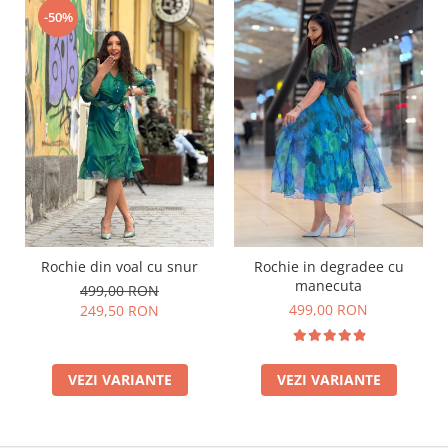
-50%
Rochie din voal cu snur
Rochie in degradee cu
manecuta
499,00 RON
499,00 RON
249,50 RON
VEZI VARIANTE
VEZI VARIANTE