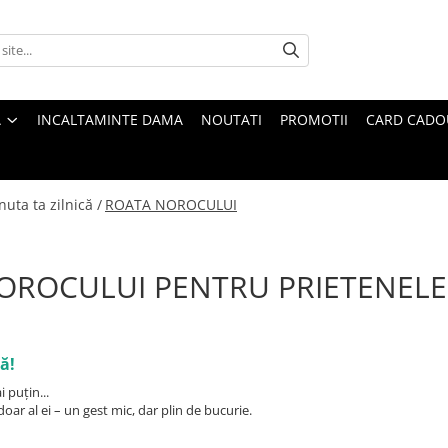
A
INCALTAMINTE DAMA
NOUTATI
PROMOTII
CARD CADO
uta ta zilnică /
ROATA NOROCULUI
OROCULUI PENTRU PRIETENEL
ă!
 puțin...
 al ei – un gest mic, dar plin de bucurie.