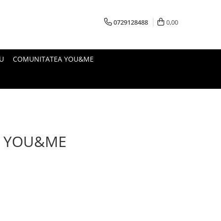
0729128488
0,00
U
COMUNITATEA YOU&ME
E YOU&ME