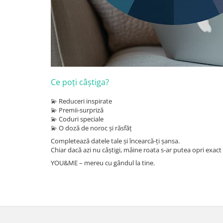
Ce poți câștiga?
💫 Reduceri inspirate
💫 Premii-surpriză
💫 Coduri speciale
💫 O doză de noroc și răsfăț
Completează datele tale și încearcă-ți șansa.
Chiar dacă azi nu câștigi, mâine roata s-ar putea opri exac
YOU&ME – mereu cu gândul la tine.