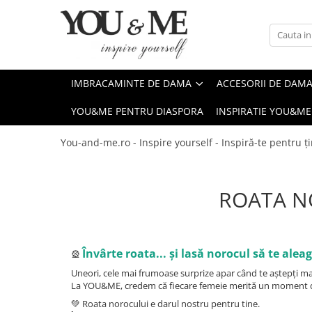
Imbracaminte de dama
Accesorii de dama
Bluze si camasi
Genti
IMBRACAMINTE DE DAMA
ACCESORII DE DAM
Pantaloni
Esarfe
YOU&ME PENTRU DIASPORA
INSPIRATIE YOU&ME
Geci si jachete
Coliere si brose
Rochii de zi
You-and-me.ro - Inspire yourself - Inspiră-te pentru țin
Rochii de eveniment
Compleuri si costume
ROATA N
Salopete
Tricouri si topuri
Fuste
Învârte roata... și lasă norocul să te aleag
🎡
Sacouri
Uneori, cele mai frumoase surprize apar când te aștepți mai
La YOU&ME, credem că fiecare femeie merită un moment doar
Vesta
💚 Roata norocului e darul nostru pentru tine.