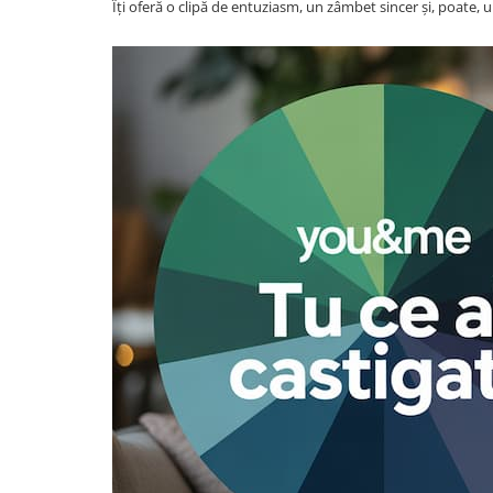
Îți oferă o clipă de entuziasm, un zâmbet sincer și, poate,
Costume de baie