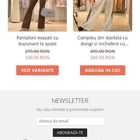
Pantaloni evazati cu
Compleu din dantela cu
buzunare la spate
dungi si inchidere cu
fermoar
299,00 RON
499,00 RON
149,50 RON
249,50 RON
VEZI VARIANTE
ADAUGA IN COS
NEWSLETTER
Nu rata ofertele si promotiile noastre