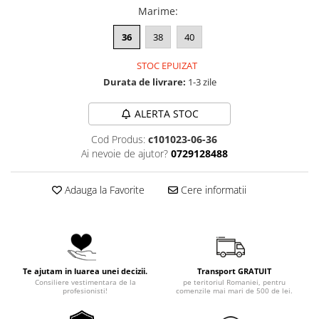
Marime
:
36
38
40
STOC EPUIZAT
Durata de livrare:
1-3 zile
ALERTA STOC
Cod Produs:
c101023-06-36
Ai nevoie de ajutor?
0729128488
Adauga la Favorite
Cere informatii
Te ajutam in luarea unei decizii.
Transport GRATUIT
Consiliere vestimentara de la
pe teritoriul Romaniei, pentru
profesionisti!
comenzile mai mari de 500 de lei.