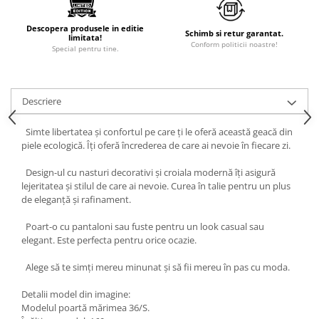
Descopera produsele in editie
Schimb si retur garantat.
limitata!
Conform politicii noastre!
Special pentru tine.
Descriere
Simte libertatea și confortul pe care ți le oferă această geacă din
piele ecologică. Îți oferă încrederea de care ai nevoie în fiecare zi.
Design-ul cu nasturi decorativi și croiala modernă îți asigură
lejeritatea și stilul de care ai nevoie. Curea în talie pentru un plus
de eleganță și rafinament.
Poart-o cu pantaloni sau fuste pentru un look casual sau
elegant. Este perfecta pentru orice ocazie.
Alege să te simți mereu minunat și să fii mereu în pas cu moda.
Detalii model din imagine:
Modelul poartă mărimea 36/S.