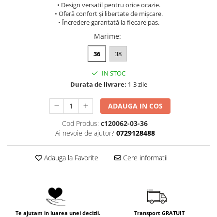
• Design versatil pentru orice ocazie.
• Oferă confort și libertate de mișcare.
• Încredere garantată la fiecare pas.
Marime
:
36
38
IN STOC
Durata de livrare:
1-3 zile
ADAUGA IN COS
Cod Produs:
c120062-03-36
Ai nevoie de ajutor?
0729128488
Adauga la Favorite
Cere informatii
Te ajutam in luarea unei decizii.
Transport GRATUIT