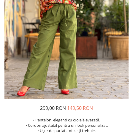
Costume de baie
299,00 RON
149,50 RON
• Pantaloni eleganți cu croială evazată.
• Cordon ajustabil pentru un look personalizat.
• Ușor de purtat, tot ce-ți trebuie.