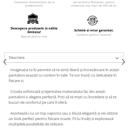
Consiliere vestimentara de la
pe teritoriul Romaniei, pentru
profesionisti!
comenzile mai mari de 500 de lei.
Descopera produsele in editie
Schimb si retur garantat.
limitata!
Conform politicii noastre!
Special pentru tine.
Descriere
Imaginația ta îți permite să te simți liberă și încrezătoare în acești
pantaloni evazați cu cordon în talie. Te vor însoți cu delicatețe în
fiecare zi.
Croiala sofisticată și lejeritatea materialului fac din acești
pantaloni o alegere perfectă. Poți să te miști cu încredere și să te
bucuri de confortul pe care îl oferă.
Asortează-i cu un top vaporos sau o bluză elegantă și vei obține
un look perfect pentru fiecare ocazie. Fii tu însăți și explorează
multiplele posibilități de stilizare.