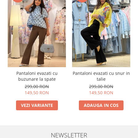
Pantaloni evazati cu
Pantaloni evazati cu snur in
buzunare la spate
talie
299,00 RON
299,00 RON
149,50 RON
149,50 RON
VEZI VARIANTE
ADAUGA IN COS
NEWSLETTER