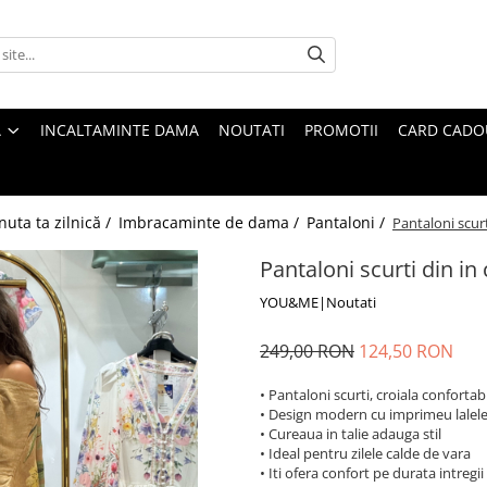
A
INCALTAMINTE DAMA
NOUTATI
PROMOTII
CARD CADO
nuta ta zilnică /
Imbracaminte de dama /
Pantaloni /
Pantaloni scurt
Pantaloni scurti din in 
YOU&ME|Noutati
249,00 RON
124,50 RON
• Pantaloni scurti, croiala confortab
• Design modern cu imprimeu lalel
• Cureaua in talie adauga stil
• Ideal pentru zilele calde de vara
• Iti ofera confort pe durata intregii 