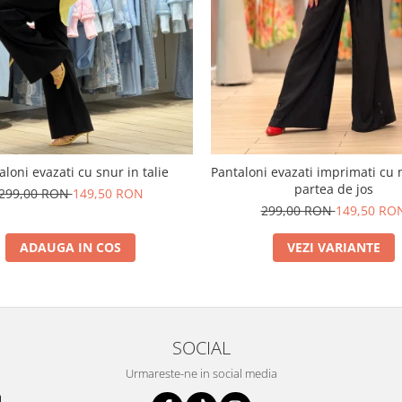
aloni evazati cu snur in talie
Pantaloni evazati imprimati cu 
partea de jos
299,00 RON
149,50 RON
299,00 RON
149,50 RO
ADAUGA IN COS
VEZI VARIANTE
SOCIAL
Urmareste-ne in social media