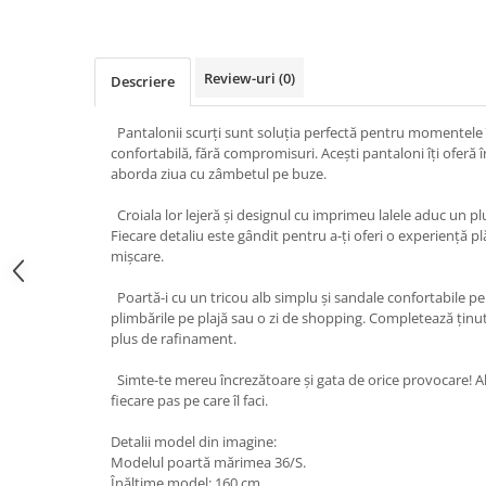
Review-uri
(0)
Descriere
Pantalonii scurți sunt soluția perfectă pentru momentele în 
confortabilă, fără compromisuri. Acești pantaloni îți oferă
aborda ziua cu zâmbetul pe buze.
Croiala lor lejeră și designul cu imprimeu lalele aduc un plu
Fiecare detaliu este gândit pentru a-ți oferi o experiență p
mișcare.
Poartă-i cu un tricou alb simplu și sandale confortabile pe
plimbările pe plajă sau o zi de shopping. Completează ținut
plus de rafinament.
Simte-te mereu încrezătoare și gata de orice provocare! Al
fiecare pas pe care îl faci.
Detalii model din imagine:
Modelul poartă mărimea 36/S.
Înălțime model: 160 cm.