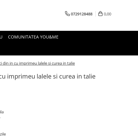
0729128488
0,00
U
COMUNITATEA YOU&ME
i din in cu imprimeu lalele si curea in talie
cu imprimeu lalele si curea in talie
ila
e
zile