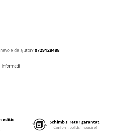
 nevoie de ajutor?
0729128488
informatii
 editie
Schimb si retur garantat.
Conform politicii noastre!
.