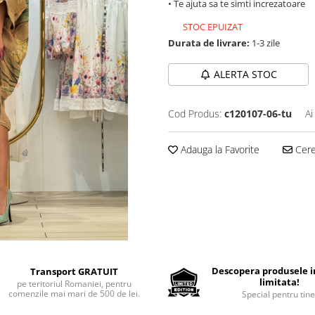
• Te ajuta sa te simti increzatoare
STOC EPUIZAT
Durata de livrare:
1-3 zile
ALERTA STOC
Cod Produs:
c120107-06-tu
Ai
Adauga la Favorite
Cere 
Descopera produsele in
Transport GRATUIT
limitata!
pe teritoriul Romaniei, pentru
comenzile mai mari de 500 de lei.
Special pentru tine