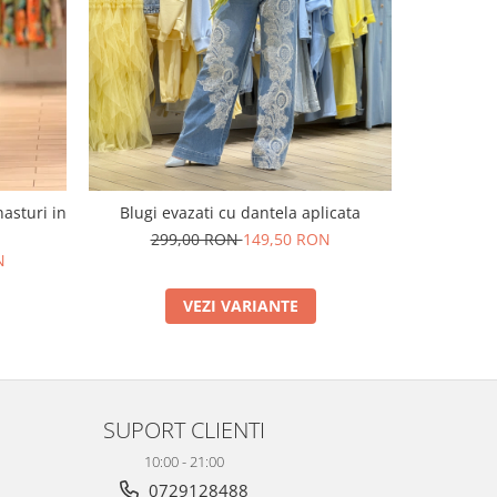
nasturi in
Blugi evazati cu dantela aplicata
Pantaloni 
299,00 RON
149,50 RON
N
VEZI VARIANTE
SUPORT CLIENTI
10:00 - 21:00
0729128488