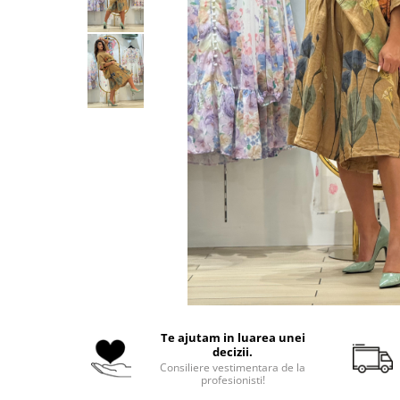
Costume de baie
Te ajutam in luarea unei
decizii.
Consiliere vestimentara de la
profesionisti!