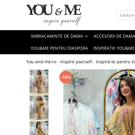
Imbracaminte de dama
Accesorii de dama
Bluze si camasi
Genti
IMBRACAMINTE DE DAMA
ACCESORII DE DAM
Pantaloni
Esarfe
YOU&ME PENTRU DIASPORA
INSPIRATIE YOU&ME
Geci si jachete
Coliere si brose
Rochii de zi
You-and-me.ro - Inspire yourself - Inspiră-te pentru ți
Rochii de eveniment
-50%
Compleuri si costume
Salopete
Tricouri si topuri
Fuste
Sacouri
Vesta