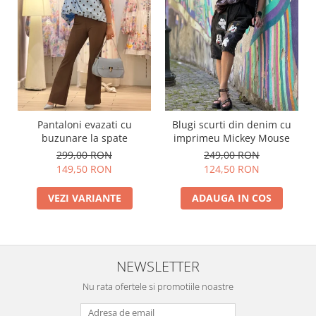
Pantaloni evazati cu
Blugi scurti din denim cu
buzunare la spate
imprimeu Mickey Mouse
299,00 RON
249,00 RON
149,50 RON
124,50 RON
VEZI VARIANTE
ADAUGA IN COS
NEWSLETTER
Nu rata ofertele si promotiile noastre