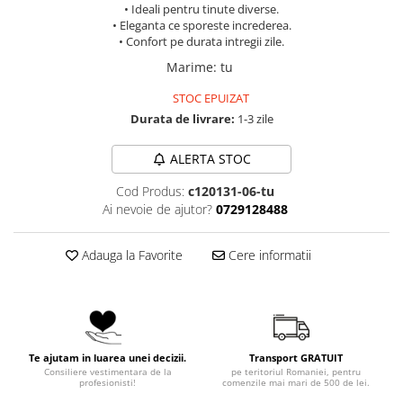
• Ideali pentru tinute diverse.
• Eleganta ce sporeste increderea.
• Confort pe durata intregii zile.
Marime
:
tu
STOC EPUIZAT
Durata de livrare:
1-3 zile
ALERTA STOC
Cod Produs:
c120131-06-tu
Ai nevoie de ajutor?
0729128488
Adauga la Favorite
Cere informatii
Te ajutam in luarea unei decizii.
Transport GRATUIT
Consiliere vestimentara de la
pe teritoriul Romaniei, pentru
profesionisti!
comenzile mai mari de 500 de lei.