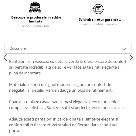
Descopera produsele in editie
Schimb si retur garantat.
limitata!
Conform politicii noastre!
Special pentru tine.
Descriere
Pantalonii din vascoza cu detaliu verde iti ofera o stare de confort
si libertate incredibila zi de zi. Te vor face sa te simti eleganta si
plina de increzare.
Materialul usor si designul modern asigura un confort de
neegalat, iar detaliul verde adauga un plus de rafinament.
Poarta-i cu bluze casual sau camasi elegante pentru un look
complet si sofisticat. Sunt versatili si perfecti pentru orice ocazie.
Adauga acesti pantaloni in garderoba ta si simte-te elegant si
confortabil in fiecare zi! Vei straluci de fiecare data cand ii vei
purta.