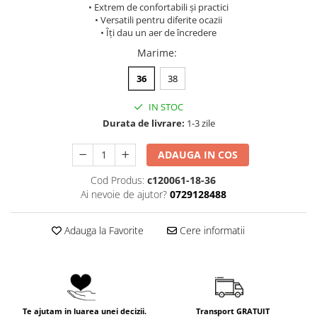
• Extrem de confortabili și practici
• Versatili pentru diferite ocazii
• Îți dau un aer de încredere
Marime
:
36
38
IN STOC
Durata de livrare:
1-3 zile
ADAUGA IN COS
Cod Produs:
c120061-18-36
Ai nevoie de ajutor?
0729128488
Adauga la Favorite
Cere informatii
Te ajutam in luarea unei decizii.
Transport GRATUIT