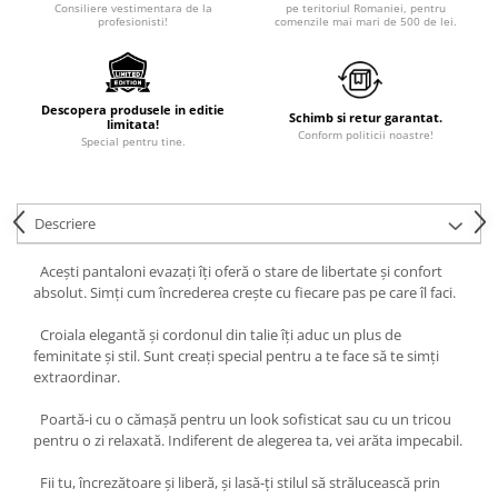
Consiliere vestimentara de la
pe teritoriul Romaniei, pentru
profesionisti!
comenzile mai mari de 500 de lei.
Descopera produsele in editie
Schimb si retur garantat.
limitata!
Conform politicii noastre!
Special pentru tine.
Descriere
Acești pantaloni evazați îți oferă o stare de libertate și confort
absolut. Simți cum încrederea crește cu fiecare pas pe care îl faci.
Croiala elegantă și cordonul din talie îți aduc un plus de
feminitate și stil. Sunt creați special pentru a te face să te simți
extraordinar.
Poartă-i cu o cămașă pentru un look sofisticat sau cu un tricou
pentru o zi relaxată. Indiferent de alegerea ta, vei arăta impecabil.
Fii tu, încrezătoare și liberă, și lasă-ți stilul să strălucească prin