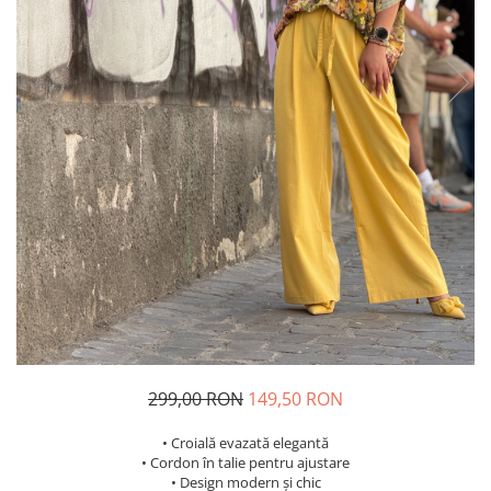
Costume de baie
299,00 RON
149,50 RON
• Croială evazată elegantă
• Cordon în talie pentru ajustare
• Design modern și chic