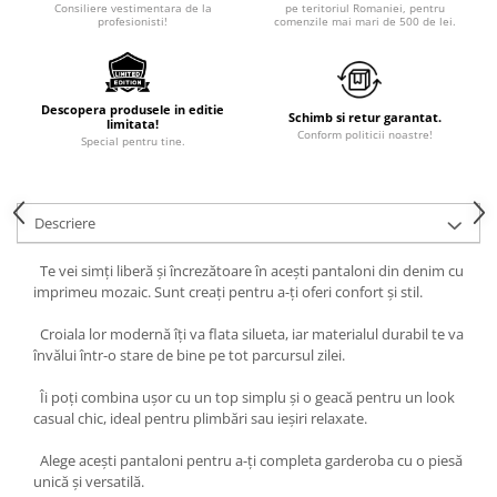
Consiliere vestimentara de la
pe teritoriul Romaniei, pentru
profesionisti!
comenzile mai mari de 500 de lei.
Descopera produsele in editie
Schimb si retur garantat.
limitata!
Conform politicii noastre!
Special pentru tine.
Descriere
Te vei simți liberă și încrezătoare în acești pantaloni din denim cu
imprimeu mozaic. Sunt creați pentru a-ți oferi confort și stil.
Croiala lor modernă îți va flata silueta, iar materialul durabil te va
învălui într-o stare de bine pe tot parcursul zilei.
Îi poți combina ușor cu un top simplu și o geacă pentru un look
casual chic, ideal pentru plimbări sau ieșiri relaxate.
Alege acești pantaloni pentru a-ți completa garderoba cu o piesă
unică și versatilă.