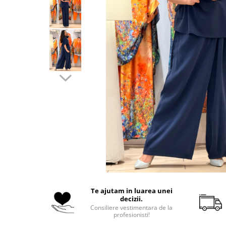
Costume de baie
Te ajutam in luarea unei
decizii.
Consiliere vestimentara de la
profesionisti!