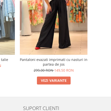
-50%
 talie
Pantaloni evazati imprimati cu nasturi in
Blugi e
partea de jos
N
29
299,00 RON
149,50 RON
VEZI VARIANTE
SUPORT CLIENTI