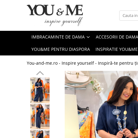
Imbracaminte de dama
Accesorii de dama
Bluze si camasi
Genti
IMBRACAMINTE DE DAMA
ACCESORII DE DAM
Pantaloni
Esarfe
YOU&ME PENTRU DIASPORA
INSPIRATIE YOU&ME
Geci si jachete
Coliere si brose
Rochii de zi
You-and-me.ro - Inspire yourself - Inspiră-te pentru ți
Rochii de eveniment
Compleuri si costume
Salopete
Tricouri si topuri
Fuste
Sacouri
Vesta