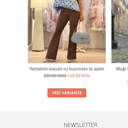
Pantaloni evazati cu buzunare la spate
Blugi
299,00 RON
149,50 RON
VEZI VARIANTE
NEWSLETTER