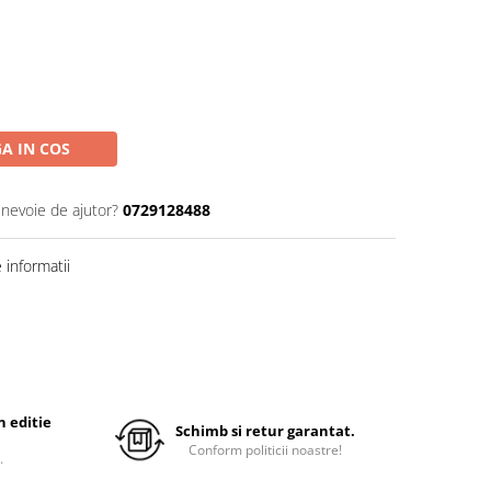
A IN COS
 nevoie de ajutor?
0729128488
informatii
 editie
Schimb si retur garantat.
Conform politicii noastre!
.