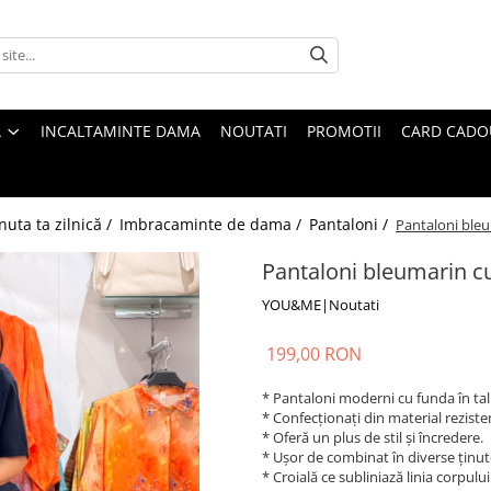
A
INCALTAMINTE DAMA
NOUTATI
PROMOTII
CARD CADO
nuta ta zilnică /
Imbracaminte de dama /
Pantaloni /
Pantaloni bleu
Pantaloni bleumarin cu
YOU&ME|Noutati
199,00 RON
* Pantaloni moderni cu funda în tal
* Confecționați din material rezisten
* Oferă un plus de stil și încredere.
* Ușor de combinat în diverse ținut
* Croială ce subliniază linia corpului