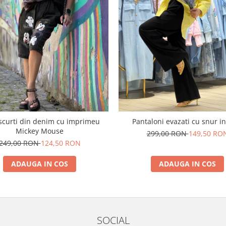
 scurti din denim cu imprimeu
Pantaloni evazati cu snur in
Mickey Mouse
299,00 RON
149,50 RO
249,00 RON
124,50 RON
ADAUGA IN COS
ADAUGA IN COS
SOCIAL