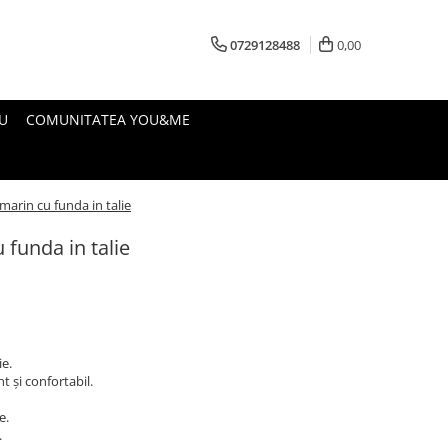
0729128488
0,00
U
COMUNITATEA YOU&ME
marin cu funda in talie
 funda in talie
ie.
t și confortabil.
e.
.