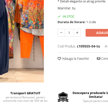
* Detalii elegante ce atrag privirile.
Marime
:
tu
IN STOC
Durata de livrare:
1-3 zile
ADAUG
Cod Produs:
c109555-04-tu
Ai
Adauga la Favorite
Cere 
Descopera produsele in
Transport GRATUIT
limitata!
pe teritoriul Romaniei, pentru
comenzile mai mari de 500 de lei.
Special pentru tine