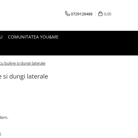
0729128488
0,00
U
COMUNITATEA YOU&ME
cu buline si dungi laterale
 si dungi laterale
dern.
.