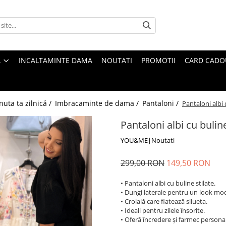
A
INCALTAMINTE DAMA
NOUTATI
PROMOTII
CARD CADO
nuta ta zilnică /
Imbracaminte de dama /
Pantaloni /
Pantaloni albi 
Pantaloni albi cu buline
YOU&ME|Noutati
299,00 RON
149,50 RON
• Pantaloni albi cu buline stilate.
• Dungi laterale pentru un look mo
• Croială care flatează silueta.
• Ideali pentru zilele însorite.
• Oferă încredere și farmec personal