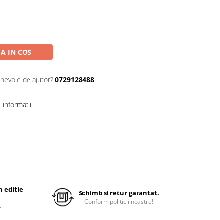
A IN COS
 nevoie de ajutor?
0729128488
informatii
 editie
Schimb si retur garantat.
Conform politicii noastre!
.