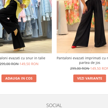
aloni evazati cu snur in talie
Pantaloni evazati imprimati cu 
partea de jos
299,00 RON
149,50 RON
299,00 RON
149,50 RO
ADAUGA IN COS
VEZI VARIANTE
SOCIAL