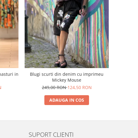
-50%
nasturi in
Blugi scurti din denim cu imprimeu
Blugi e
Mickey Mouse
29
N
249,00 RON
124,50 RON
ADAUGA IN COS
SUPORT CLIENTI