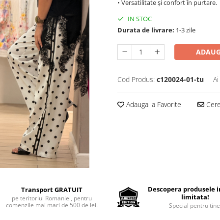
• Versatilitate și confort în purtare.
IN STOC
Durata de livrare:
1-3 zile
ADAUG
Cod Produs:
c120024-01-tu
Ai
Adauga la Favorite
Cere 
Descopera produsele in
Transport GRATUIT
limitata!
pe teritoriul Romaniei, pentru
comenzile mai mari de 500 de lei.
Special pentru tine