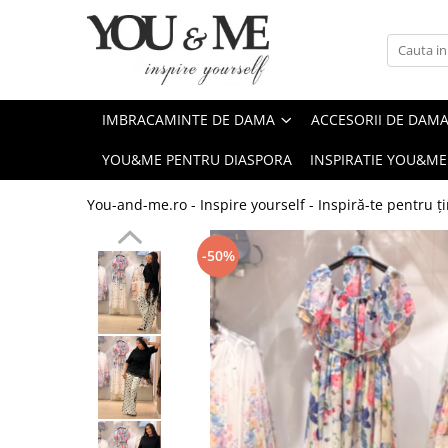
Imbracaminte de dama
Accesorii de dama
Bluze si camasi
Genti
IMBRACAMINTE DE DAMA
ACCESORII DE DAM
Pantaloni
Esarfe
YOU&ME PENTRU DIASPORA
INSPIRATIE YOU&ME
Geci si jachete
Coliere si brose
Rochii de zi
You-and-me.ro - Inspire yourself - Inspiră-te pentru ți
Rochii de eveniment
-50%
Compleuri si costume
Salopete
Tricouri si topuri
Fuste
Sacouri
Vesta