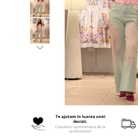
Costume de baie
Te ajutam in luarea unei
decizii.
Consiliere vestimentara de la
profesionisti!