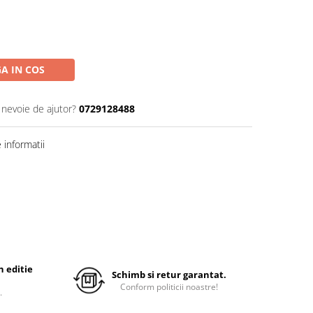
A IN COS
 nevoie de ajutor?
0729128488
informatii
 editie
Schimb si retur garantat.
Conform politicii noastre!
.