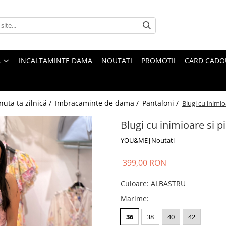
A
INCALTAMINTE DAMA
NOUTATI
PROMOTII
CARD CADO
nuta ta zilnică /
Imbracaminte de dama /
Pantaloni /
Blugi cu inimioa
Blugi cu inimioare si pi
YOU&ME|Noutati
399,00 RON
Culoare
:
ALBASTRU
Marime
:
36
38
40
42