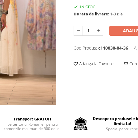
IN STOC
Durata de livrare:
1-3 zile
ADAUG
Cod Produs:
c110030-04-36
Ai
Adauga la Favorite
Cere 
Descopera produsele in
Transport GRATUIT
limitata!
pe teritoriul Romaniei, pentru
comenzile mai mari de 500 de lei.
Special pentru tine