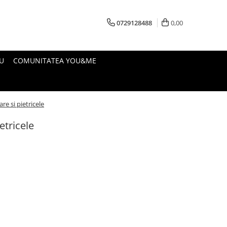
0729128488
0,00
U
COMUNITATEA YOU&ME
re si pietricele
etricele