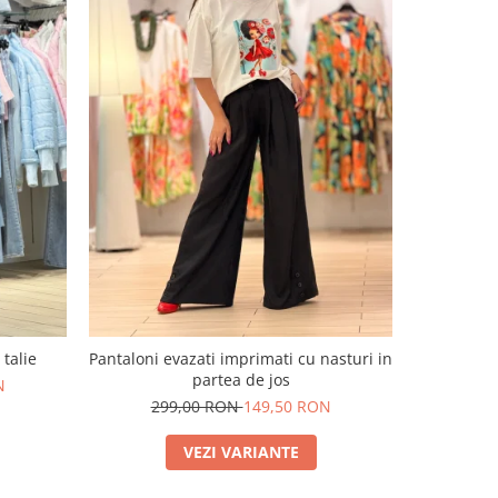
-50%
 talie
Pantaloni evazati imprimati cu nasturi in
Blugi e
partea de jos
N
29
299,00 RON
149,50 RON
VEZI VARIANTE