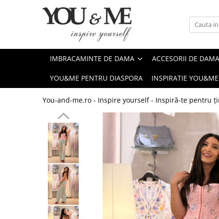
Imbracaminte de dama
Accesorii de dama
Bluze si camasi
Genti
IMBRACAMINTE DE DAMA
ACCESORII DE DAM
Pantaloni
Esarfe
YOU&ME PENTRU DIASPORA
INSPIRATIE YOU&ME
Geci si jachete
Coliere si brose
Rochii de zi
You-and-me.ro - Inspire yourself - Inspiră-te pentru ți
Rochii de eveniment
Compleuri si costume
Salopete
Tricouri si topuri
Fuste
Sacouri
Vesta