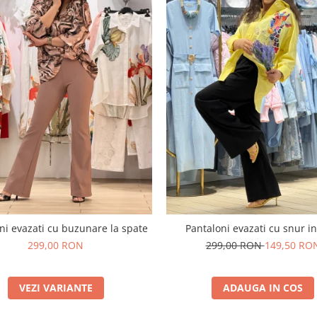
ni evazati cu buzunare la spate
Pantaloni evazati cu snur in
299,00 RON
299,00 RON
149,50 RO
VEZI VARIANTE
ADAUGA IN COS