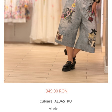
Costume de baie
349,00 RON
Culoare
:
ALBASTRU
Marime
: