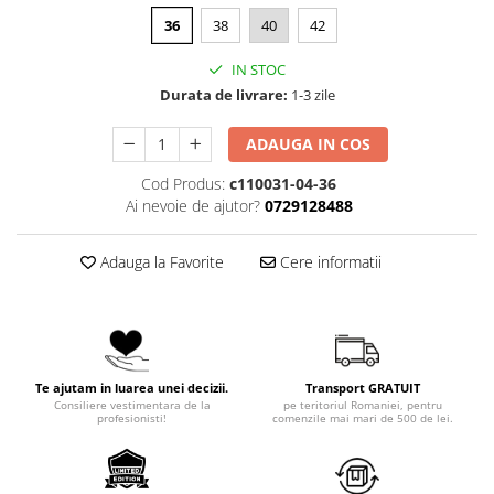
36
38
40
42
IN STOC
Durata de livrare:
1-3 zile
ADAUGA IN COS
Cod Produs:
c110031-04-36
Ai nevoie de ajutor?
0729128488
Adauga la Favorite
Cere informatii
Te ajutam in luarea unei decizii.
Transport GRATUIT
Consiliere vestimentara de la
pe teritoriul Romaniei, pentru
profesionisti!
comenzile mai mari de 500 de lei.