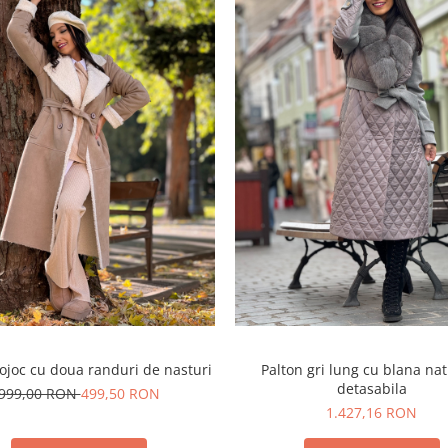
ojoc cu doua randuri de nasturi
Palton gri lung cu blana na
detasabila
999,00 RON
499,50 RON
1.427,16 RON