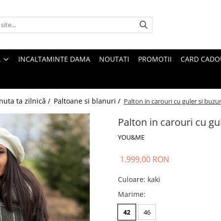
A
INCALTAMINTE DAMA
NOUTATI
PROMOTII
CARD CADO
nuta ta zilnică /
Paltoane si blanuri /
Palton in carouri cu guler si buzu
Palton in carouri cu gu
YOU&ME
1.999,00 RON
Culoare
:
kaki
Marime
:
42
46