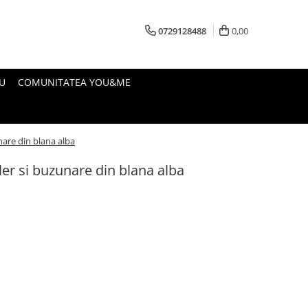
0729128488
0,00
U
COMUNITATEA YOU&ME
nare din blana alba
ler si buzunare din blana alba