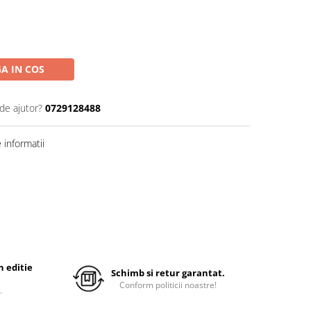
A IN COS
de ajutor?
0729128488
informatii
 editie
Schimb si retur garantat.
Conform politicii noastre!
.