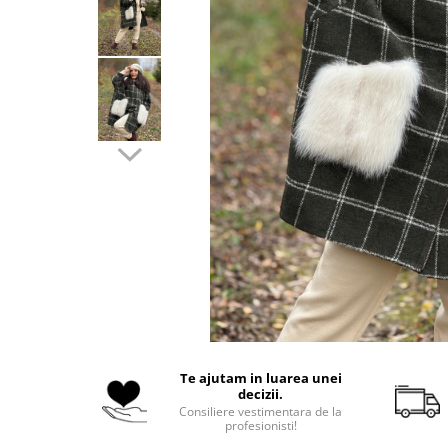
Costume de baie
Te ajutam in luarea unei
decizii.
Consiliere vestimentara de la
profesionisti!