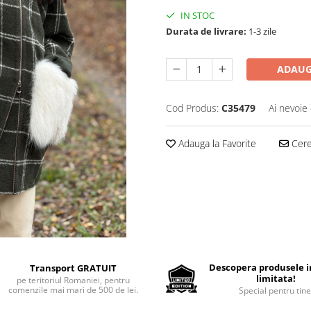
IN STOC
Durata de livrare:
1-3 zile
ADAUG
Cod Produs:
C35479
Ai nevoie 
Adauga la Favorite
Cere 
Descopera produsele in
Transport GRATUIT
limitata!
pe teritoriul Romaniei, pentru
comenzile mai mari de 500 de lei.
Special pentru tine