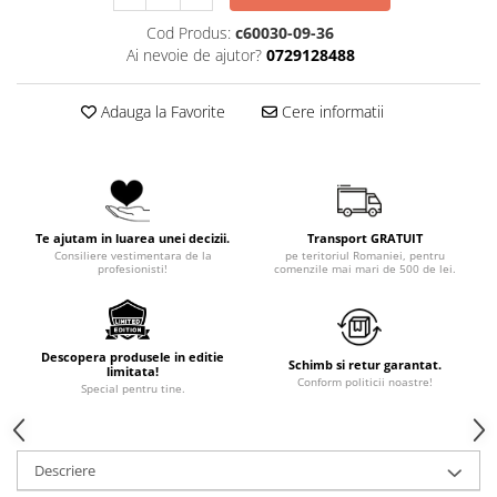
Cod Produs:
c60030-09-36
Ai nevoie de ajutor?
0729128488
Adauga la Favorite
Cere informatii
Te ajutam in luarea unei decizii.
Transport GRATUIT
Consiliere vestimentara de la
pe teritoriul Romaniei, pentru
profesionisti!
comenzile mai mari de 500 de lei.
Descopera produsele in editie
Schimb si retur garantat.
limitata!
Conform politicii noastre!
Special pentru tine.
Descriere