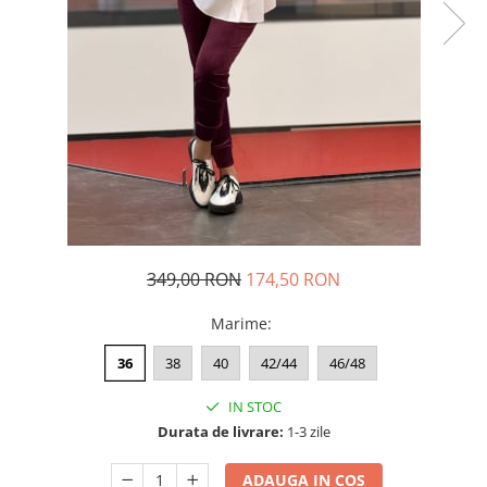
Costume de baie
349,00 RON
174,50 RON
Marime
:
36
38
40
42/44
46/48
IN STOC
Durata de livrare:
1-3 zile
ADAUGA IN COS