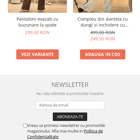
Pantaloni evazati cu
Compleu din dantela cu
buzunare la spate
dungi si inchidere cu
fermoar
299,00 RON
499,00 RON
249,50 RON
VEZI VARIANTE
ADAUGA IN COS
NEWSLETTER
Nu rata ofertele si promotiile noastre
Vreau sa primesc newsletter cu promotiile
magazinului. Afla mai multe in
Politica de
Confidentialitate