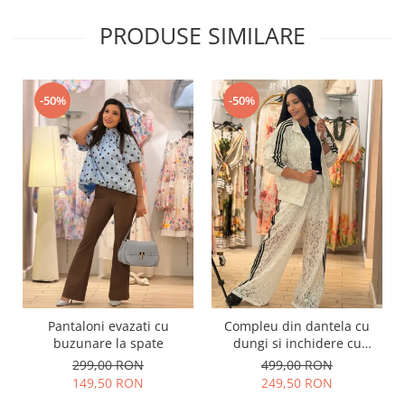
PRODUSE SIMILARE
-50%
-50%
Pantaloni evazati cu
Compleu din dantela cu
buzunare la spate
dungi si inchidere cu
fermoar
299,00 RON
499,00 RON
149,50 RON
249,50 RON