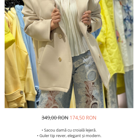
Costume de baie
349,00 RON
174,50 RON
• Sacou damă cu croială lejeră.
• Guler tip rever, elegant și modern.