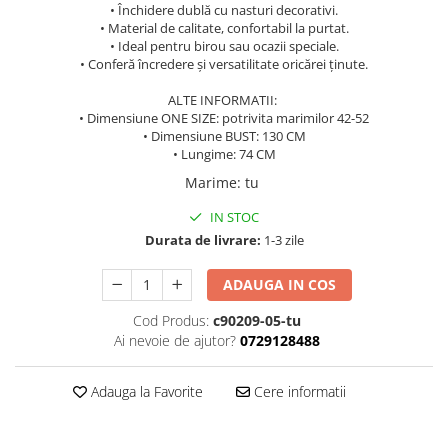
• Închidere dublă cu nasturi decorativi.
• Material de calitate, confortabil la purtat.
• Ideal pentru birou sau ocazii speciale.
• Conferă încredere și versatilitate oricărei ținute.
ALTE INFORMATII:
• Dimensiune ONE SIZE: potrivita marimilor 42-52
• Dimensiune BUST: 130 CM
• Lungime: 74 CM
Marime
:
tu
IN STOC
Durata de livrare:
1-3 zile
ADAUGA IN COS
Cod Produs:
c90209-05-tu
Ai nevoie de ajutor?
0729128488
Adauga la Favorite
Cere informatii