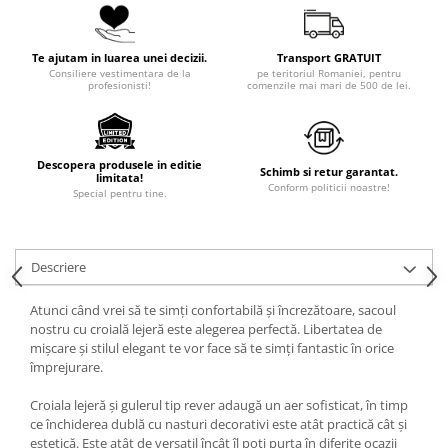
Te ajutam in luarea unei decizii.
Transport GRATUIT
Consiliere vestimentara de la
pe teritoriul Romaniei, pentru
profesionisti!
comenzile mai mari de 500 de lei.
Descopera produsele in editie
Schimb si retur garantat.
limitata!
Conform politicii noastre!
Special pentru tine.
Descriere
Atunci când vrei să te simți confortabilă și încrezătoare, sacoul
nostru cu croială lejeră este alegerea perfectă. Libertatea de
mișcare și stilul elegant te vor face să te simți fantastic în orice
împrejurare.
Croiala lejeră și gulerul tip rever adaugă un aer sofisticat, în timp
ce închiderea dublă cu nasturi decorativi este atât practică cât și
estetică. Este atât de versatil încât îl poți purta în diferite ocazii