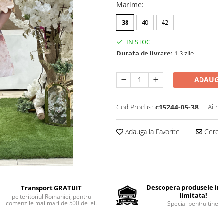
Marime
:
38
40
42
IN STOC
Durata de livrare:
1-3 zile
ADAUG
Cod Produs:
c15244-05-38
Ai 
Adauga la Favorite
Cere 
Descopera produsele in
Transport GRATUIT
limitata!
pe teritoriul Romaniei, pentru
comenzile mai mari de 500 de lei.
Special pentru tine