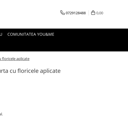
0729128488
0,00
U
COMUNITATEA YOU&ME
floricele aplicate
ta cu floricele aplicate
l.