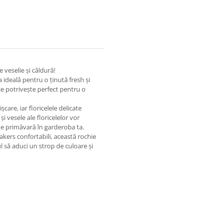
 veselie și căldură!
 ideală pentru o ținută fresh și
se potrivește perfect pentru o
șcare, iar floricelele delicate
și vesele ale floricelelor vor
de primăvară în garderoba ta.
akers confortabili, această rochie
l să aduci un strop de culoare și