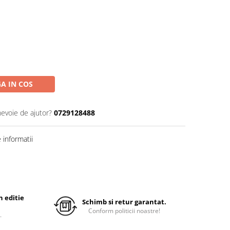
A IN COS
nevoie de ajutor?
0729128488
informatii
 editie
Schimb si retur garantat.
Conform politicii noastre!
.