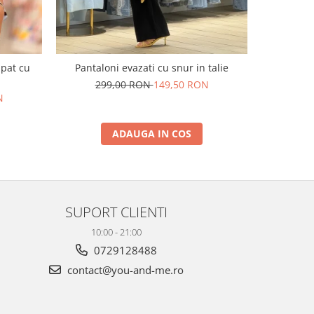
upat cu
Pantaloni evazati cu snur in talie
Pantaloni e
299,00 RON
149,50 RON
N
29
ADAUGA IN COS
SUPORT CLIENTI
10:00 - 21:00
0729128488
contact@you-and-me.ro