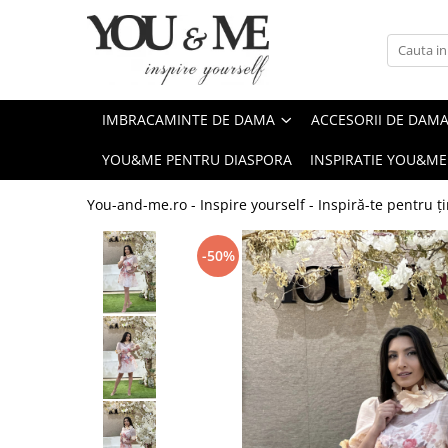
Imbracaminte de dama
Accesorii de dama
Bluze si camasi
Genti
IMBRACAMINTE DE DAMA
ACCESORII DE DAM
Pantaloni
Esarfe
YOU&ME PENTRU DIASPORA
INSPIRATIE YOU&ME
Geci si jachete
Coliere si brose
Rochii de zi
You-and-me.ro - Inspire yourself - Inspiră-te pentru ți
Rochii de eveniment
-50%
Compleuri si costume
Salopete
Tricouri si topuri
Fuste
Sacouri
Vesta