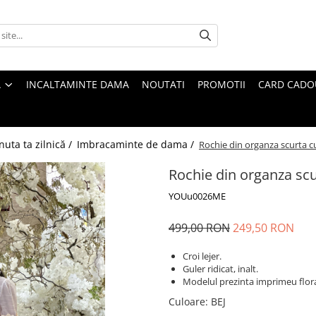
A
INCALTAMINTE DAMA
NOUTATI
PROMOTII
CARD CADO
nuta ta zilnică /
Imbracaminte de dama /
Rochie din organza scurta cu 
Rochie din organza scur
YOUu0026ME
499,00 RON
249,50 RON
Croi lejer.
Guler ridicat, inalt.
Modelul prezinta imprimeu flora
Culoare
:
BEJ