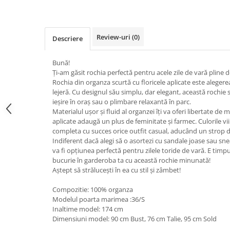
Review-uri
(0)
Descriere
Bună!
Ți-am găsit rochia perfectă pentru acele zile de vară pline de
Rochia din organza scurtă cu floricele aplicate este alegerea
lejeră. Cu designul său simplu, dar elegant, această rochie 
ieșire în oraș sau o plimbare relaxantă în parc.
Materialul ușor și fluid al organzei îți va oferi libertate de mi
aplicate adaugă un plus de feminitate și farmec. Culorile vii 
completa cu succes orice outfit casual, aducând un strop 
Indiferent dacă alegi să o asortezi cu sandale joase sau sne
va fi opțiunea perfectă pentru zilele toride de vară. E timpu
bucurie în garderoba ta cu această rochie minunată!
Aștept să strălucești în ea cu stil și zâmbet! ​
Compozitie: 100% organza
Modelul poarta marimea :36/S
Inaltime model: 174 cm
Dimensiuni model: 90 cm Bust, 76 cm Talie, 95 cm Sold