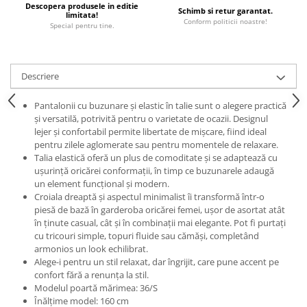
Descopera produsele in editie
Schimb si retur garantat.
limitata!
Conform politicii noastre!
Special pentru tine.
Descriere
Pantalonii cu buzunare și elastic în talie sunt o alegere practică
și versatilă, potrivită pentru o varietate de ocazii. Designul
lejer și confortabil permite libertate de mișcare, fiind ideal
pentru zilele aglomerate sau pentru momentele de relaxare.
Talia elastică oferă un plus de comoditate și se adaptează cu
ușurință oricărei conformații, în timp ce buzunarele adaugă
un element funcțional și modern.
Croiala dreaptă și aspectul minimalist îi transformă într-o
piesă de bază în garderoba oricărei femei, ușor de asortat atât
în ținute casual, cât și în combinații mai elegante. Pot fi purtați
cu tricouri simple, topuri fluide sau cămăși, completând
armonios un look echilibrat.
Alege-i pentru un stil relaxat, dar îngrijit, care pune accent pe
confort fără a renunța la stil.
Modelul poartă mărimea: 36/S
Înălțime model: 160 cm