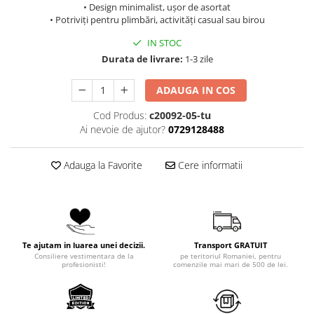
• Design minimalist, ușor de asortat
• Potriviți pentru plimbări, activități casual sau birou
IN STOC
Durata de livrare:
1-3 zile
ADAUGA IN COS
Cod Produs:
c20092-05-tu
Ai nevoie de ajutor?
0729128488
Adauga la Favorite
Cere informatii
Te ajutam in luarea unei decizii.
Transport GRATUIT
Consiliere vestimentara de la
pe teritoriul Romaniei, pentru
profesionisti!
comenzile mai mari de 500 de lei.