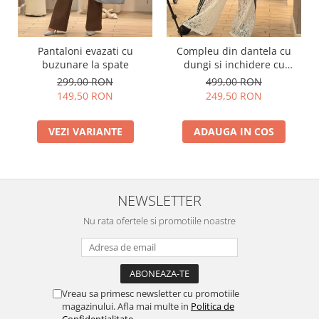
Pantaloni evazati cu
Compleu din dantela cu
buzunare la spate
dungi si inchidere cu
fermoar
299,00 RON
499,00 RON
149,50 RON
249,50 RON
VEZI VARIANTE
ADAUGA IN COS
NEWSLETTER
Nu rata ofertele si promotiile noastre
Vreau sa primesc newsletter cu promotiile
magazinului. Afla mai multe in
Politica de
Confidentialitate