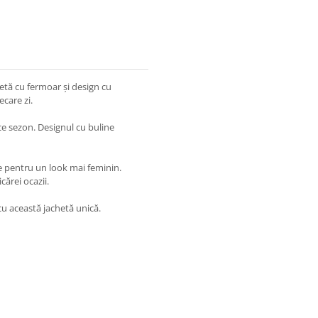
etă cu fermoar și design cu
ecare zi.
ce sezon. Designul cu buline
ie pentru un look mai feminin.
cărei ocazii.
 cu această jachetă unică.