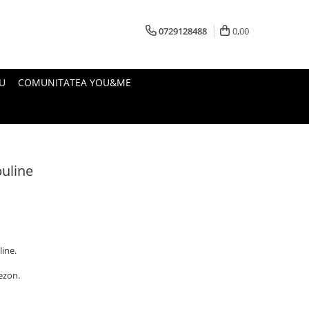
0729128488
0,00
U
COMUNITATEA YOU&ME
buline
line.
sezon.