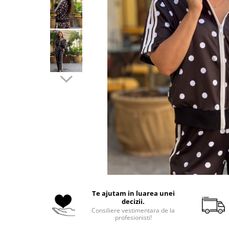
Costume de baie
Te ajutam in luarea unei
decizii.
Consiliere vestimentara de la
profesionisti!