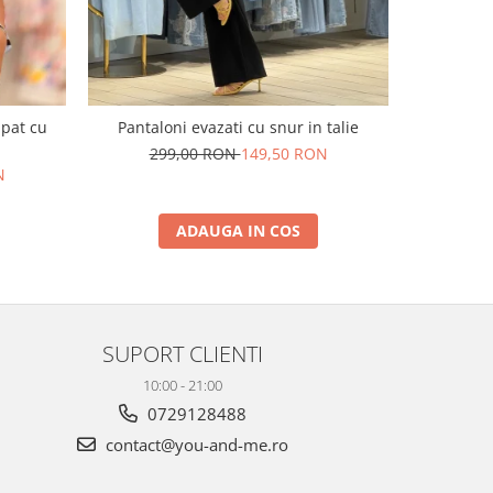
upat cu
Pantaloni evazati cu snur in talie
Pantaloni e
299,00 RON
149,50 RON
N
29
ADAUGA IN COS
SUPORT CLIENTI
10:00 - 21:00
0729128488
contact@you-and-me.ro