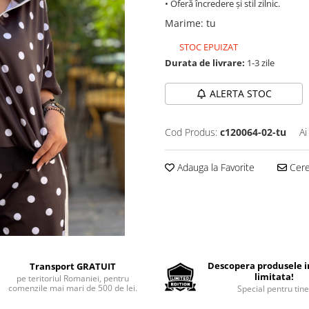
• Oferă încredere și stil zilnic.
Marime
:
tu
STOC EPUIZAT
Durata de livrare:
1-3 zile
ALERTA STOC
Cod Produs:
c120064-02-tu
Ai
Adauga la Favorite
Cere 
Descopera produsele in
Transport GRATUIT
limitata!
pe teritoriul Romaniei, pentru
comenzile mai mari de 500 de lei.
Special pentru tine