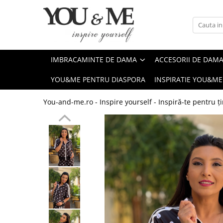
Imbracaminte de dama
Accesorii de dama
Bluze si camasi
Genti
IMBRACAMINTE DE DAMA
ACCESORII DE DAM
Pantaloni
Esarfe
YOU&ME PENTRU DIASPORA
INSPIRATIE YOU&ME
Geci si jachete
Coliere si brose
Rochii de zi
You-and-me.ro - Inspire yourself - Inspiră-te pentru ți
Rochii de eveniment
Compleuri si costume
Salopete
Tricouri si topuri
Fuste
Sacouri
Vesta