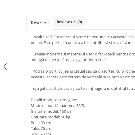
Review-uri
(0)
Descriere
Încalță-te în încredere și simte-te minunat cu această jach
buline. Este perfectă pentru a te simți liberă și relaxată în fi
Croiala modernă și materialul ușor o fac ideală pentru ori
adaugă un aer jucăuș și elegant ținutei tale.
Poți să o porți cu jeans casual sau să o asortezi cu o roch
Această jachetă este extrem de versatilă și se potrivește ori
Ești gata să strălucești și să te simți sigură în outfit-ul tău
Detalii model din imagine:
Modelul poartă mărimea 36/S.
Înălțime model: 160 cm.
Greutate model: 56 kg.
Bust: 90 cm.
Talie: 76 cm.
Șold: 90 cm.