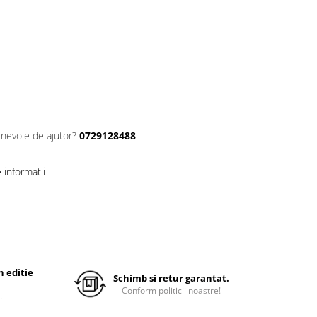
 nevoie de ajutor?
0729128488
informatii
 editie
Schimb si retur garantat.
Conform politicii noastre!
.