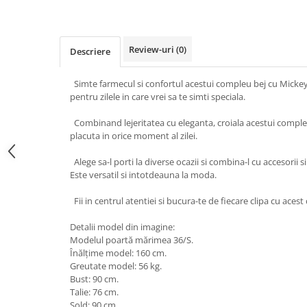
Review-uri
(0)
Descriere
Simte farmecul si confortul acestui compleu bej cu Mickey
pentru zilele in care vrei sa te simti speciala.
Combinand lejeritatea cu eleganta, croiala acestui compleu
placuta in orice moment al zilei.
Alege sa-l porti la diverse ocazii si combina-l cu accesorii
Este versatil si intotdeauna la moda.
Fii in centrul atentiei si bucura-te de fiecare clipa cu ace
Detalii model din imagine:
Modelul poartă mărimea 36/S.
Înălțime model: 160 cm.
Greutate model: 56 kg.
Bust: 90 cm.
Talie: 76 cm.
Șold: 90 cm.