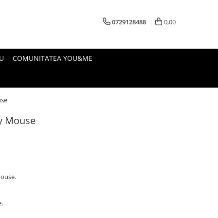
0729128488
0,00
U
COMUNITATEA YOU&ME
use
y Mouse
Mouse.
.