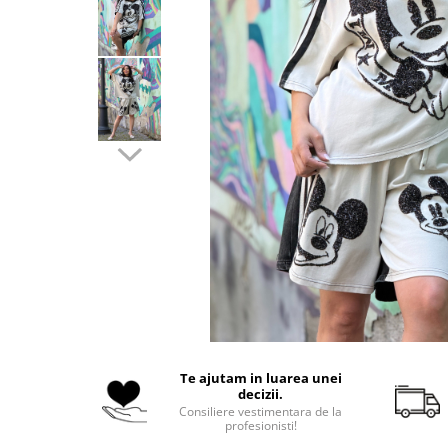
Costume de baie
Te ajutam in luarea unei
decizii.
Consiliere vestimentara de la
profesionisti!