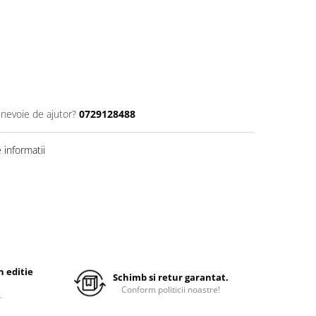
 nevoie de ajutor?
0729128488
informatii
 editie
Schimb si retur garantat.
Conform politicii noastre!
.