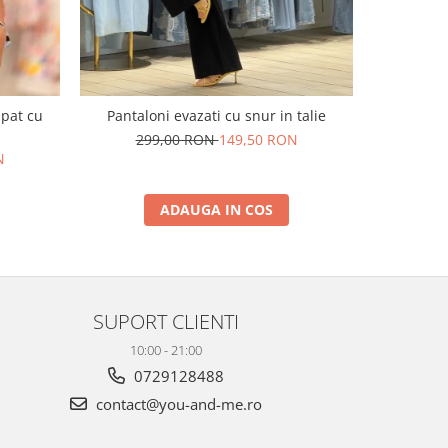
upat cu
Pantaloni evazati cu snur in talie
Pantaloni e
299,00 RON
149,50 RON
N
29
ADAUGA IN COS
SUPORT CLIENTI
10:00 - 21:00
0729128488
contact@you-and-me.ro