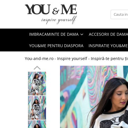
Imbracaminte de dama
Accesorii de dama
Bluze si camasi
Genti
IMBRACAMINTE DE DAMA
ACCESORII DE DAM
Pantaloni
Esarfe
YOU&ME PENTRU DIASPORA
INSPIRATIE YOU&ME
Geci si jachete
Coliere si brose
Rochii de zi
You-and-me.ro - Inspire yourself - Inspiră-te pentru ți
Rochii de eveniment
Compleuri si costume
Salopete
Tricouri si topuri
Fuste
Sacouri
Vesta