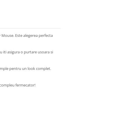
 Mouse. Este alegerea perfecta
 iti asigura o purtare usoara si
 simple pentru un look complet.
st compleu fermecator!