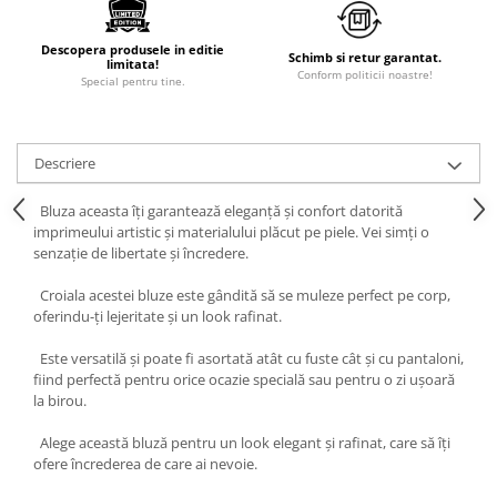
Descopera produsele in editie
Schimb si retur garantat.
limitata!
Conform politicii noastre!
Special pentru tine.
Descriere
Bluza aceasta îți garantează eleganță și confort datorită
imprimeului artistic și materialului plăcut pe piele. Vei simți o
senzație de libertate și încredere.
Croiala acestei bluze este gândită să se muleze perfect pe corp,
oferindu-ți lejeritate și un look rafinat.
Este versatilă și poate fi asortată atât cu fuste cât și cu pantaloni,
fiind perfectă pentru orice ocazie specială sau pentru o zi ușoară
la birou.
Alege această bluză pentru un look elegant și rafinat, care să îți
ofere încrederea de care ai nevoie.