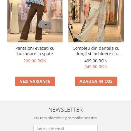
Pantaloni evazati cu
Compleu din dantela cu
buzunare la spate
dungi si inchidere cu
fermoar
299,00 RON
499,00 RON
249,50 RON
VEZI VARIANTE
ADAUGA IN COS
NEWSLETTER
Nu rata ofertele si promotiile noastre