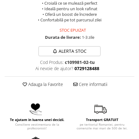
• Croială ce se mulează perfect
• Ideală pentru un look rafinat
• Oferă un boost de încredere
• Confortabilă pe tot parcursul zilei
STOC EPUIZAT
Durata de livrare:
1-3 zile
ALERTA STOC
Cod Produs:
c109981-02-tu
Ai nevoie de ajutor?
0729128488
Adauga la Favorite
Cere informatii
Te ajutam in luarea unei decizii.
Transport GRATUIT
Consiliere vestimentara de la
pe teritoriul Romaniei, pentru
profesionisti!
comenzile mai mari de 500 de lei.