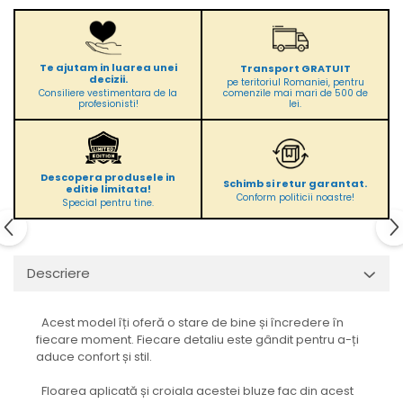
Te ajutam in luarea unei
Transport GRATUIT
decizii.
pe teritoriul Romaniei, pentru
comenzile mai mari de 500 de
Consiliere vestimentara de la
lei.
profesionisti!
Descopera produsele in
Schimb si retur garantat.
editie limitata!
Conform politicii noastre!
Special pentru tine.
Descriere
Acest model îți oferă o stare de bine și încredere în
fiecare moment. Fiecare detaliu este gândit pentru a-ți
aduce confort și stil.
Floarea aplicată și croiala acestei bluze fac din acest