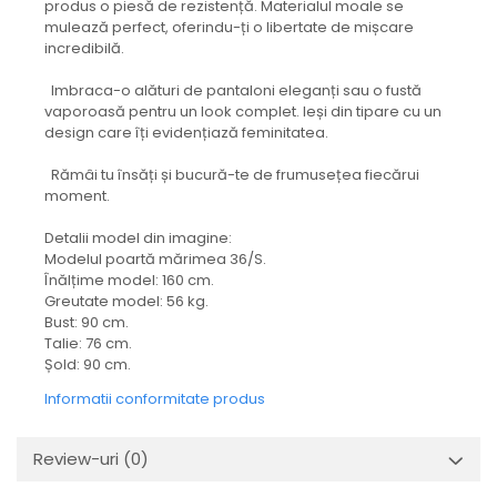
produs o piesă de rezistență. Materialul moale se
mulează perfect, oferindu-ți o libertate de mișcare
incredibilă.
Imbraca-o alături de pantaloni eleganți sau o fustă
vaporoasă pentru un look complet. Ieși din tipare cu un
design care îți evidențiază feminitatea.
Rămâi tu însăți și bucură-te de frumusețea fiecărui
moment.
Detalii model din imagine:
Modelul poartă mărimea 36/S.
Înălțime model: 160 cm.
Greutate model: 56 kg.
Bust: 90 cm.
Talie: 76 cm.
Șold: 90 cm.
Informatii conformitate produs
Review-uri
(0)