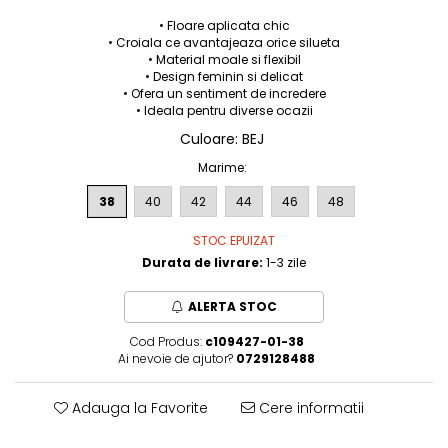
• Floare aplicata chic
• Croiala ce avantajeaza orice silueta
• Material moale si flexibil
• Design feminin si delicat
• Ofera un sentiment de incredere
• Ideala pentru diverse ocazii
Culoare
:
BEJ
Marime
:
38
40
42
44
46
48
STOC EPUIZAT
Durata de livrare:
1-3 zile
ALERTA STOC
Cod Produs:
c109427-01-38
Ai nevoie de ajutor?
0729128488
Adauga la Favorite
Cere informatii