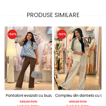
PRODUSE SIMILARE
-50%
-50%
Pantaloni evazati cu buzunare la spate
Compleu din dantela cu dun
299,00 RON
499,00 RON