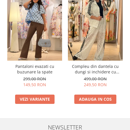
Pantaloni evazati cu
Compleu din dantela cu
buzunare la spate
dungi si inchidere cu
fermoar
299,00 RON
499,00 RON
149,50 RON
249,50 RON
VEZI VARIANTE
ADAUGA IN COS
NEWSLETTER