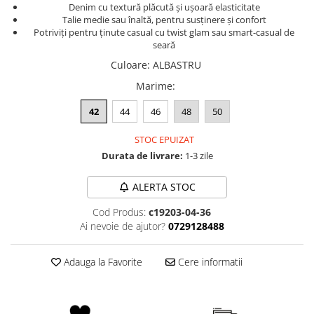
Denim cu textură plăcută și ușoară elasticitate
Talie medie sau înaltă, pentru susținere și confort
Potriviți pentru ținute casual cu twist glam sau smart-casual de
seară
Culoare
:
ALBASTRU
Marime
:
42
44
46
48
50
STOC EPUIZAT
Durata de livrare:
1-3 zile
ALERTA STOC
Cod Produs:
c19203-04-36
Ai nevoie de ajutor?
0729128488
Adauga la Favorite
Cere informatii