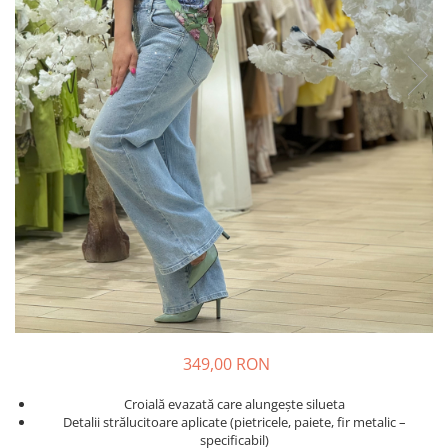
Costume de baie
349,00 RON
Croială evazată care alungește silueta
Detalii strălucitoare aplicate (pietricele, paiete, fir metalic –
specificabil)