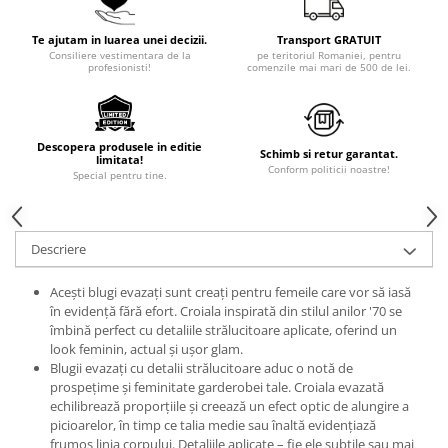
Te ajutam in luarea unei decizii.
Transport GRATUIT
Consiliere vestimentara de la
pe teritoriul Romaniei, pentru
profesionisti!
comenzile mai mari de 500 de lei.
Descopera produsele in editie
Schimb si retur garantat.
limitata!
Conform politicii noastre!
Special pentru tine.
Descriere
Acești blugi evazați sunt creați pentru femeile care vor să iasă
în evidență fără efort. Croiala inspirată din stilul anilor '70 se
îmbină perfect cu detaliile strălucitoare aplicate, oferind un
look feminin, actual și ușor glam.
Blugii evazați cu detalii strălucitoare aduc o notă de
prospețime și feminitate garderobei tale. Croiala evazată
echilibrează proporțiile și creează un efect optic de alungire a
picioarelor, în timp ce talia medie sau înaltă evidențiază
frumos linia corpului. Detaliile aplicate – fie ele subtile sau mai