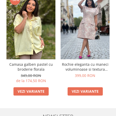
Camasa galben pastel cu
Rochie eleganta cu maneci
broderie florala
voluminoase si textura
florala
349,00 RON
399,00 RON
de la 174,50 RON
VEZI VARIANTE
VEZI VARIANTE