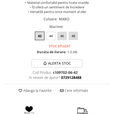
• Material confortabil pentru toate ocaziile
• Îți oferă un sentiment de încredere
• Versatilă pentru orice moment al zilei
Culoare
:
MARO
Marime
:
42
44
46
48
STOC EPUIZAT
Durata de livrare:
1-3 zile
ALERTA STOC
Cod Produs:
c109702-06-42
Ai nevoie de ajutor?
0729128488
Adauga la Favorite
Cere informatii