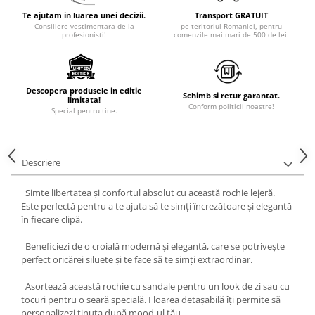
Te ajutam in luarea unei decizii.
Transport GRATUIT
Consiliere vestimentara de la
pe teritoriul Romaniei, pentru
profesionisti!
comenzile mai mari de 500 de lei.
Descopera produsele in editie
Schimb si retur garantat.
limitata!
Conform politicii noastre!
Special pentru tine.
Descriere
Simte libertatea și confortul absolut cu această rochie lejeră.
Este perfectă pentru a te ajuta să te simți încrezătoare și elegantă
în fiecare clipă.
Beneficiezi de o croială modernă și elegantă, care se potrivește
perfect oricărei siluete și te face să te simți extraordinar.
Asortează această rochie cu sandale pentru un look de zi sau cu
tocuri pentru o seară specială. Floarea detașabilă îți permite să
personalizezi ținuta după mood-ul tău.