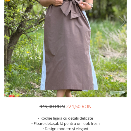
Costume de baie
449,00 RON
224,50 RON
• Rochie lejeră cu detalii delicate
• Floare detașabilă pentru un look fresh
• Design modern și elegant