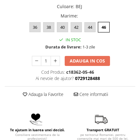
Culoare
:
BEJ
Marime
:
36
38
40
42
44
46
IN STOC
Durata de livrare:
1-3 zile
ADAUGA IN COS
Cod Produs:
c18362-05-46
Ai nevoie de ajutor?
0729128488
Adauga la Favorite
Cere informatii
Te ajutam in luarea unei decizii.
Transport GRATUIT
Consiliere vestimentara de la
pe teritoriul Romaniei, pentru
profesionisti!
comenzile mai mari de 500 de lei.