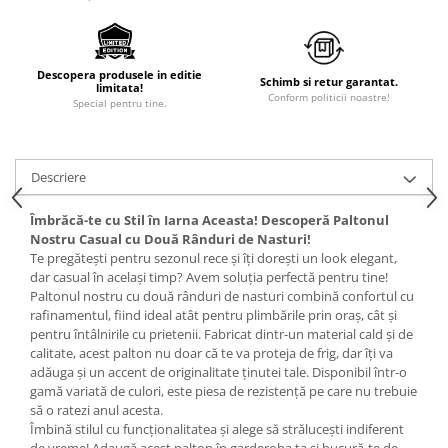
Descopera produsele in editie
Schimb si retur garantat.
limitata!
Conform politicii noastre!
Special pentru tine.
Descriere
Îmbrăcă-te cu Stil în Iarna Aceasta! Descoperă Paltonul
Nostru Casual cu Două Rânduri de Nasturi!
Te pregătești pentru sezonul rece și îți dorești un look elegant,
dar casual în același timp? Avem soluția perfectă pentru tine!
Paltonul nostru cu două rânduri de nasturi combină confortul cu
rafinamentul, fiind ideal atât pentru plimbările prin oraș, cât și
pentru întâlnirile cu prietenii. Fabricat dintr-un material cald și de
calitate, acest palton nu doar că te va proteja de frig, dar îți va
adăuga și un accent de originalitate ținutei tale. Disponibil într-o
gamă variată de culori, este piesa de rezistență pe care nu trebuie
să o ratezi anul acesta.
Îmbină stilul cu funcționalitatea și alege să strălucești indiferent