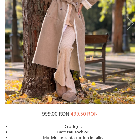
Costume de baie
999,00 RON
499,50 RON
Croi lejer.
Decolteu anchior.
Modelul prezinta cordon in talie.