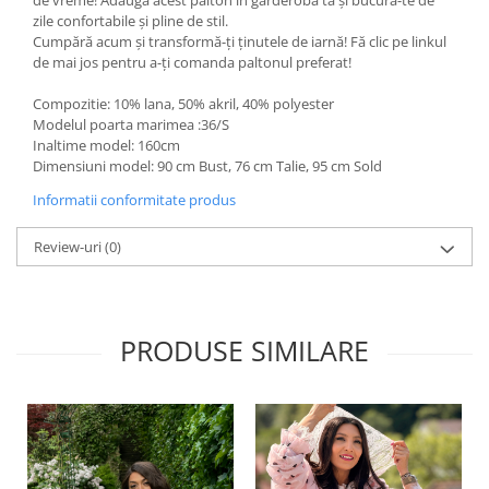
de vreme! Adaugă acest palton în garderoba ta și bucură-te de
zile confortabile și pline de stil.
Cumpără acum și transformă-ți ținutele de iarnă! Fă clic pe linkul
de mai jos pentru a-ți comanda paltonul preferat!
Compozitie: 10% lana, 50% akril, 40% polyester
Modelul poarta marimea :36/S
Inaltime model: 160cm
Dimensiuni model: 90 cm Bust, 76 cm Talie, 95 cm Sold
Informatii conformitate produs
Review-uri
(0)
PRODUSE SIMILARE