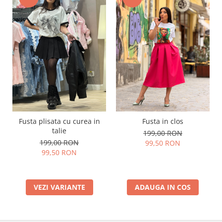
Fusta plisata cu curea in
Fusta in clos
talie
199,00 RON
199,00 RON
99,50 RON
99,50 RON
VEZI VARIANTE
ADAUGA IN COS