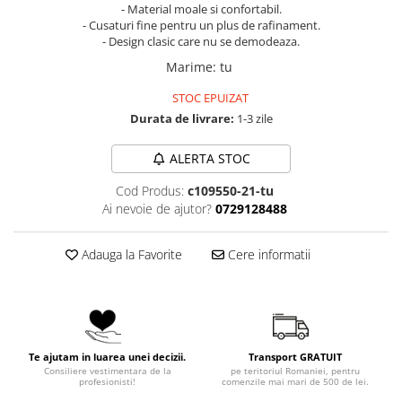
- Material moale si confortabil.
- Cusaturi fine pentru un plus de rafinament.
- Design clasic care nu se demodeaza.
Marime
:
tu
STOC EPUIZAT
Durata de livrare:
1-3 zile
ALERTA STOC
Cod Produs:
c109550-21-tu
Ai nevoie de ajutor?
0729128488
Adauga la Favorite
Cere informatii
Te ajutam in luarea unei decizii.
Transport GRATUIT
Consiliere vestimentara de la
pe teritoriul Romaniei, pentru
profesionisti!
comenzile mai mari de 500 de lei.