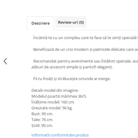
Review-uri
(0)
Descriere
Încântă-te cu un compleu care te face să te simți specială
Beneficiază de un croi modern și pietricele delicate care 
Recomandat pentru evenimente sau întâlniri speciale, ace
alături de accesorii simple și pantofi eleganți.
Fii tu însăți și strălucește oriunde ai merge.
Detalii model din imagine:
Modelul poartă mărimea 36/S.
Înălțime model: 160 cm.
Greutate model: 56 kg.
Bust: 90 cm.
Talie: 76 cm.
Șold: 90 cm.
Informatii conformitate produs