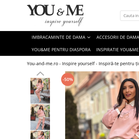
Imbracaminte de dama
Accesorii de dama
Bluze si camasi
Genti
IMBRACAMINTE DE DAMA
ACCESORII DE DAM
Pantaloni
Esarfe
YOU&ME PENTRU DIASPORA
INSPIRATIE YOU&ME
Geci si jachete
Coliere si brose
Rochii de zi
You-and-me.ro - Inspire yourself - Inspiră-te pentru ți
Rochii de eveniment
-50%
Compleuri si costume
Salopete
Tricouri si topuri
Fuste
Sacouri
Vesta