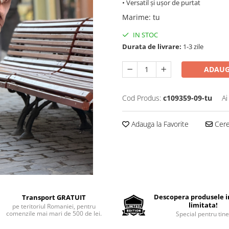
• Versatil și ușor de purtat
Marime
:
tu
IN STOC
Durata de livrare:
1-3 zile
ADAUG
Cod Produs:
c109359-09-tu
Ai
Adauga la Favorite
Cere 
Descopera produsele in
Transport GRATUIT
limitata!
pe teritoriul Romaniei, pentru
comenzile mai mari de 500 de lei.
Special pentru tine