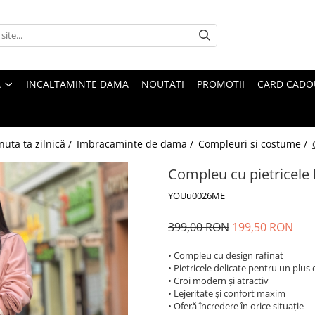
A
INCALTAMINTE DAMA
NOUTATI
PROMOTII
CARD CADO
nuta ta zilnică /
Imbracaminte de dama /
Compleuri si costume /
Compleu cu pietricele
YOUu0026ME
399,00 RON
199,50 RON
• Compleu cu design rafinat
• Pietricele delicate pentru un plus d
• Croi modern și atractiv
• Lejeritate și confort maxim
• Oferă încredere în orice situație