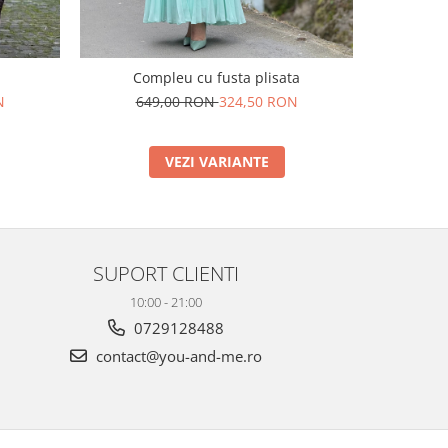
Compleu cu fusta plisata
Compleu c
N
649,00 RON
324,50 RON
VEZI VARIANTE
SUPORT CLIENTI
10:00 - 21:00
0729128488
contact@you-and-me.ro