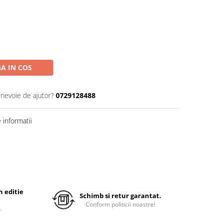
A IN COS
 nevoie de ajutor?
0729128488
informatii
 editie
Schimb si retur garantat.
Conform politicii noastre!
.