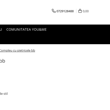
0729128488
0,00
U
COMUNITATEA YOU&ME
Compleu cu pietricele bb
 bb
e stil