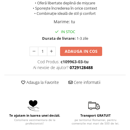
• Oferă libertate deplină de mișcare
• Sporește încrederea în orice context
• Combinație ideală de stil și confort
Marime
:
tu
IN STOC
Durata de livrare:
1-3 zile
ADAUGA IN COS
Cod Produs:
c109963-03-tu
Ai nevoie de ajutor?
0729128488
Adauga la Favorite
Cere informatii
Te ajutam in luarea unei decizii.
Transport GRATUIT
Consiliere vestimentara de la
pe teritoriul Romaniei, pentru
profesionisti!
comenzile mai mari de 500 de lei.