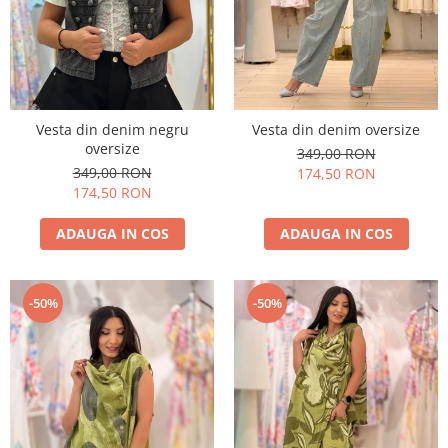
Costume de baie
Vesta din denim negru
Vesta din denim oversize
oversize
349,00 RON
349,00 RON
174,50 RON
174,50 RON
ADAUGA IN COS
ADAUGA IN COS
-50%
-50%