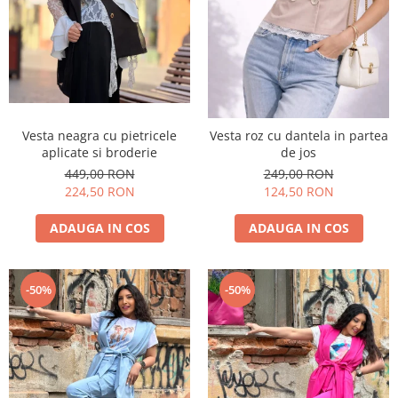
Vesta neagra cu pietricele
Vesta roz cu dantela in partea
aplicate si broderie
de jos
449,00 RON
249,00 RON
224,50 RON
124,50 RON
ADAUGA IN COS
ADAUGA IN COS
-50%
-50%