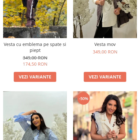
Vesta cu emblema pe spate si
Vesta mov
piept
349,00 RON
349,00 RON
174,50 RON
VEZI VARIANTE
VEZI VARIANTE
-50%