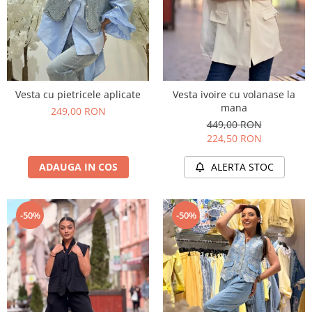
Vesta cu pietricele aplicate
Vesta ivoire cu volanase la
mana
249,00 RON
449,00 RON
224,50 RON
ADAUGA IN COS
ALERTA STOC
-50%
-50%