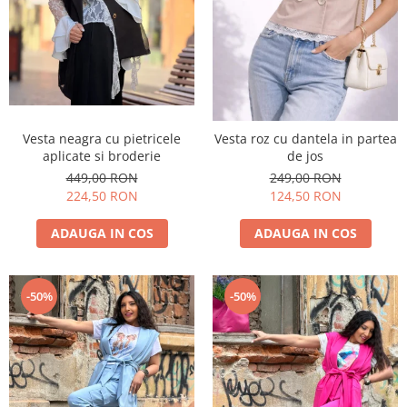
Vesta neagra cu pietricele
Vesta roz cu dantela in partea
aplicate si broderie
de jos
449,00 RON
249,00 RON
224,50 RON
124,50 RON
ADAUGA IN COS
ADAUGA IN COS
-50%
-50%