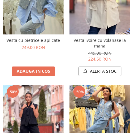
Vesta cu pietricele aplicate
Vesta ivoire cu volanase la
mana
249,00 RON
449,00 RON
224,50 RON
ADAUGA IN COS
ALERTA STOC
-50%
-50%