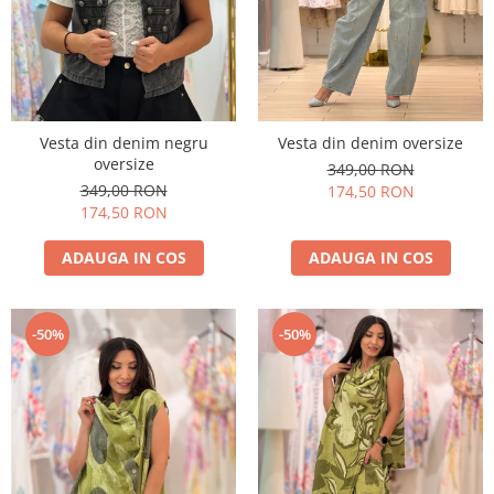
Costume de baie
Vesta din denim negru
Vesta din denim oversize
oversize
349,00 RON
349,00 RON
174,50 RON
174,50 RON
ADAUGA IN COS
ADAUGA IN COS
-50%
-50%