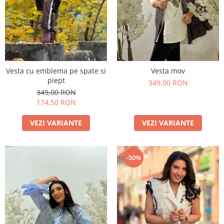
Vesta cu emblema pe spate si
Vesta mov
piept
349,00 RON
349,00 RON
174,50 RON
VEZI VARIANTE
VEZI VARIANTE
-50%