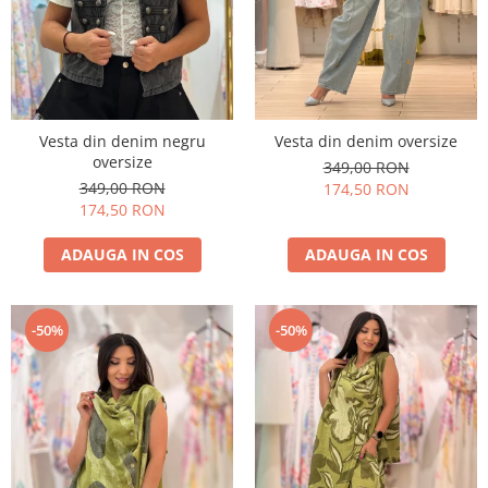
Costume de baie
Vesta din denim negru
Vesta din denim oversize
oversize
349,00 RON
349,00 RON
174,50 RON
174,50 RON
ADAUGA IN COS
ADAUGA IN COS
-50%
-50%