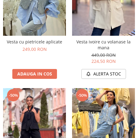
Vesta cu pietricele aplicate
Vesta ivoire cu volanase la
mana
249,00 RON
449,00 RON
224,50 RON
ADAUGA IN COS
ALERTA STOC
-50%
-50%