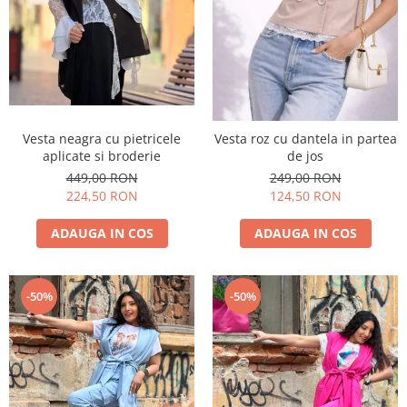
Vesta neagra cu pietricele
Vesta roz cu dantela in partea
aplicate si broderie
de jos
449,00 RON
249,00 RON
224,50 RON
124,50 RON
ADAUGA IN COS
ADAUGA IN COS
-50%
-50%