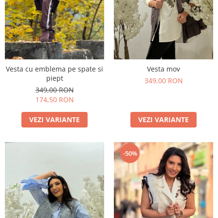
Vesta cu emblema pe spate si
Vesta mov
piept
349,00 RON
349,00 RON
174,50 RON
VEZI VARIANTE
VEZI VARIANTE
-50%