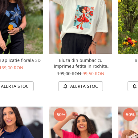
 aplicatie florala 3D
Bluza din bumbac cu
B
imprimeu fetita in rochita
169,00 RON
rosie
199,00 RON
99,50 RON
ALERTA STOC
ALERTA STOC
-50%
-50%