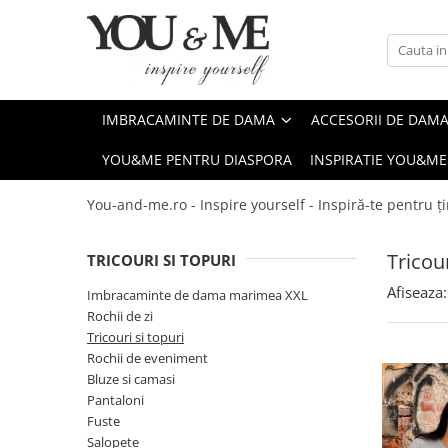
Imbracaminte de dama
Accesorii de dama
Bluze si camasi
Genti
IMBRACAMINTE DE DAMA
ACCESORII DE DAM
Pantaloni
Esarfe
YOU&ME PENTRU DIASPORA
INSPIRATIE YOU&ME
Geci si jachete
Coliere si brose
Rochii de zi
You-and-me.ro - Inspire yourself - Inspiră-te pentru ți
Rochii de eveniment
Tricour
TRICOURI SI TOPURI
Compleuri si costume
Afiseaza:
Salopete
Imbracaminte de dama marimea XXL
Rochii de zi
Tricouri si topuri
Tricouri si topuri
Fuste
Rochii de eveniment
Bluze si camasi
Sacouri
Pantaloni
Vesta
Fuste
Salopete