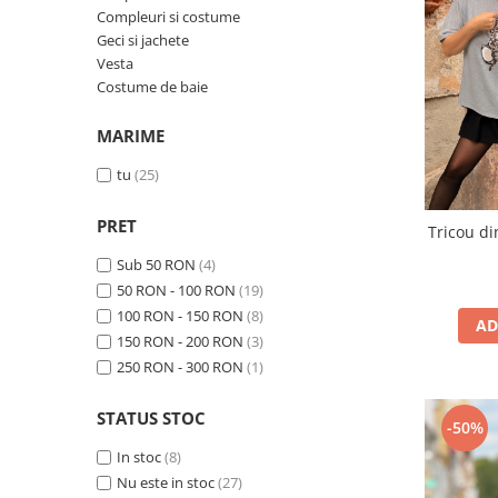
Costume de baie
Compleuri si costume
Geci si jachete
Vesta
Costume de baie
MARIME
tu
(25)
PRET
Tricou d
Sub 50 RON
(4)
50 RON - 100 RON
(19)
100 RON - 150 RON
(8)
AD
150 RON - 200 RON
(3)
250 RON - 300 RON
(1)
STATUS STOC
-50%
In stoc
(8)
Nu este in stoc
(27)