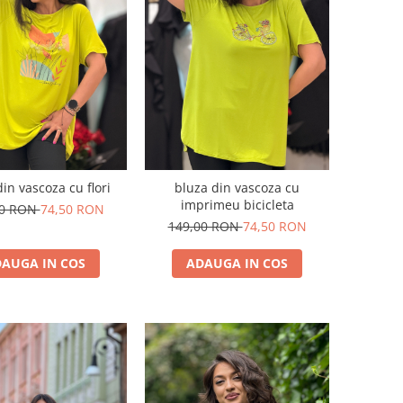
in vascoza cu flori
bluza din vascoza cu
imprimeu bicicleta
00 RON
74,50 RON
149,00 RON
74,50 RON
AUGA IN COS
ADAUGA IN COS