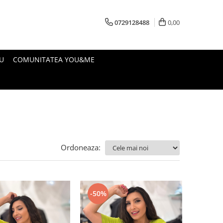
0729128488
0,00
U
COMUNITATEA YOU&ME
Ordoneaza:
-50%