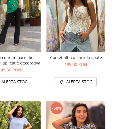
u cu inimioare din
Corset alb cu snur la spate
si aplicatie decorativa
199,00 RON
49,50 RON
ALERTA STOC
ALERTA STOC
-50%