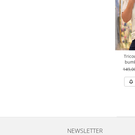
Trico
bumb
149,
NEWSLETTER