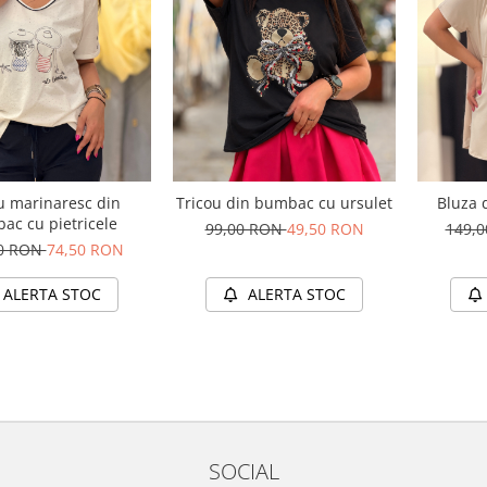
u marinaresc din
Tricou din bumbac cu ursulet
Bluza d
ac cu pietricele
99,00 RON
49,50 RON
149,
00 RON
74,50 RON
ALERTA STOC
ALERTA STOC
SOCIAL