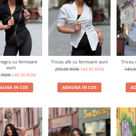
 negru cu fermoare
Tricou alb cu fermoare aurii
Tricou 
aurii
299,00 RON
149,50 RON
149,
0 RON
149,50 RON
AUGA IN COS
ADAUGA IN COS
AD