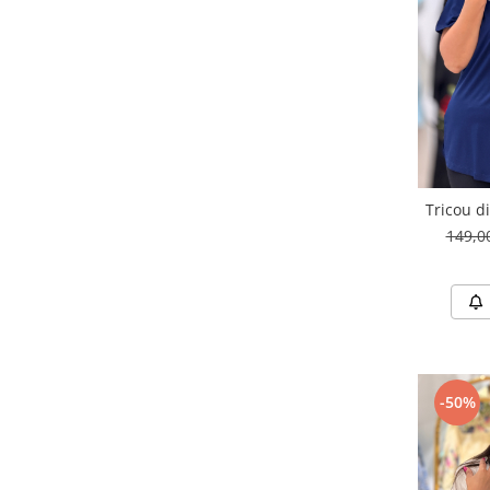
Tricou d
149,
-50%