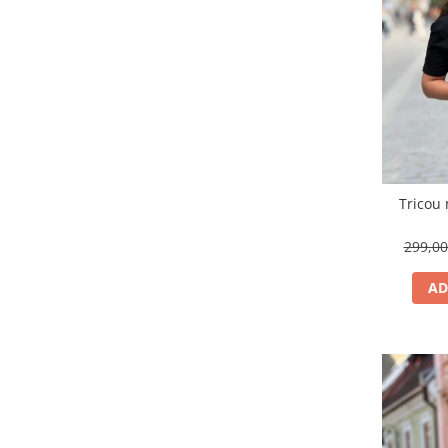
Tricou
299,0
AD