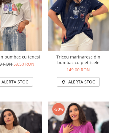
in bumbac cu tenesi
Tricou marinaresc din
bumbac cu pietricele
00 RON
59,50 RON
149,00 RON
ALERTA STOC
ALERTA STOC
-50%