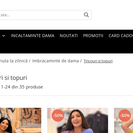
A
INCALTAMINTE DAMA
NOUTATI
PROMOTII
CARD CADO
nuta ta zilnică /
Imbracaminte de dama /
Tricouri si topuri
i si topuri
1-
24
din
35
produse
-50%
-50%