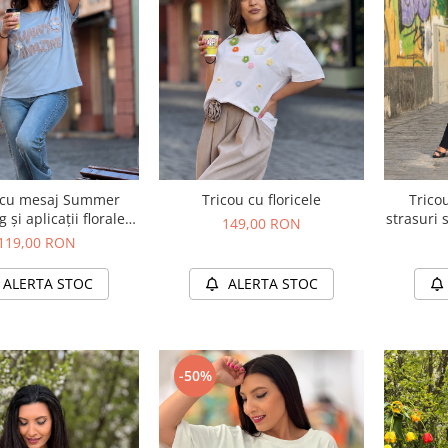
 cu mesaj Summer
Tricou cu floricele
Trico
și aplicații florale
strasuri 
149,00 RON
textile
119,00 RON
ALERTA STOC
ALERTA STOC
-50%