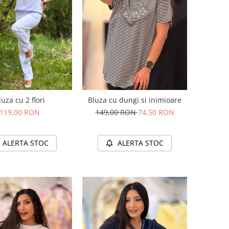
luza cu 2 flori
Bluza cu dungi si inimioare
119,00 RON
149,00 RON
74,50 RON
ALERTA STOC
ALERTA STOC