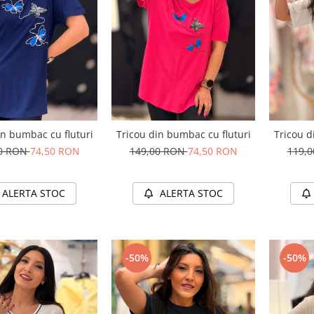
in bumbac cu fluturi
Tricou din bumbac cu fluturi
Tricou d
00 RON
74,50 RON
149,00 RON
74,50 RON
119,
ALERTA STOC
ALERTA STOC
-50%
-50%