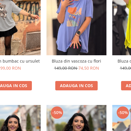
in bumbac cu ursulet
Bluza din vascoza cu flori
Bluza d
99,00 RON
149,00 RON
74,50 RON
149,
AUGA IN COS
ADAUGA IN COS
AD
-50%
-50%