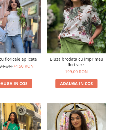
cu floricele aplicate
Bluza brodata cu imprimeu
flori verzi
00 RON
74,50 RON
199,00 RON
AUGA IN COS
ADAUGA IN COS