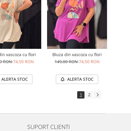
in vascoza cu flori
Bluza din vascoza cu flori
00 RON
74,50 RON
149,00 RON
74,50 RON
ALERTA STOC
ALERTA STOC
1
2
SUPORT CLIENTI