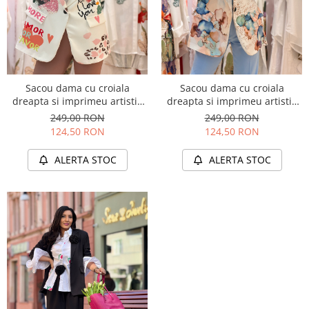
Sacou dama cu croiala
Sacou dama cu croiala
dreapta si imprimeu artistic
dreapta si imprimeu artistic
cu portret
floral
249,00 RON
249,00 RON
124,50 RON
124,50 RON
ALERTA STOC
ALERTA STOC