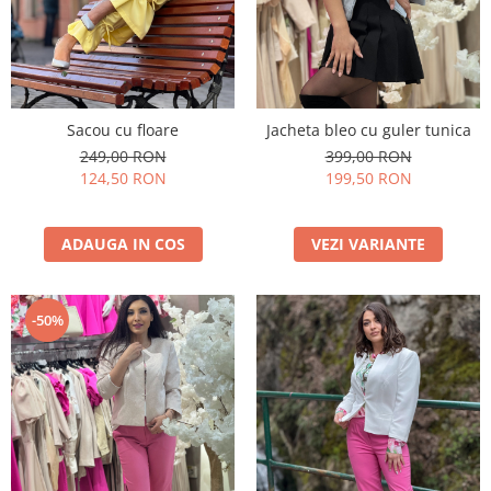
Sacou cu floare
Jacheta bleo cu guler tunica
249,00 RON
399,00 RON
124,50 RON
199,50 RON
ADAUGA IN COS
VEZI VARIANTE
-50%