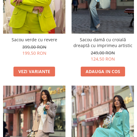
Costume de baie
Sacou verde cu revere
Sacou damă cu croială
dreaptă cu imprimeu artistic
399,00 RON
249,00 RON
199,50 RON
124,50 RON
VEZI VARIANTE
ADAUGA IN COS