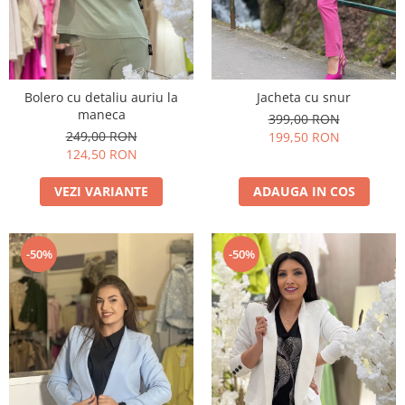
Bolero cu detaliu auriu la
Jacheta cu snur
maneca
399,00 RON
249,00 RON
199,50 RON
124,50 RON
VEZI VARIANTE
ADAUGA IN COS
-50%
-50%