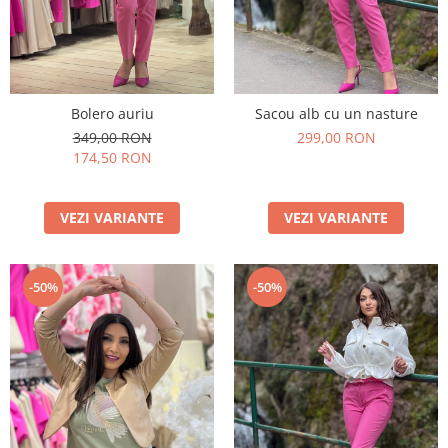
Bolero auriu
Sacou alb cu un nasture
349,00 RON
299,00 RON
174,50 RON
VEZI VARIANTE
VEZI VARIANTE
-50%
-50%