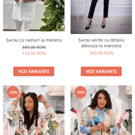
Sacou cu nasturi la maneca
Sacou verde cu detaliu
albinuta la manseta
349,00 RON
349,00 RON
174,50 RON
VEZI VARIANTE
VEZI VARIANTE
-50%
-50%