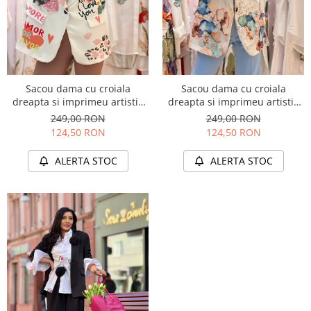
Sacou dama cu croiala
Sacou dama cu croiala
dreapta si imprimeu artistic
dreapta si imprimeu artistic
cu portret
floral
249,00 RON
249,00 RON
124,50 RON
124,50 RON
ALERTA STOC
ALERTA STOC