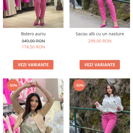
Bolero auriu
Sacou alb cu un nasture
349,00 RON
299,00 RON
174,50 RON
VEZI VARIANTE
VEZI VARIANTE
-50%
-50%