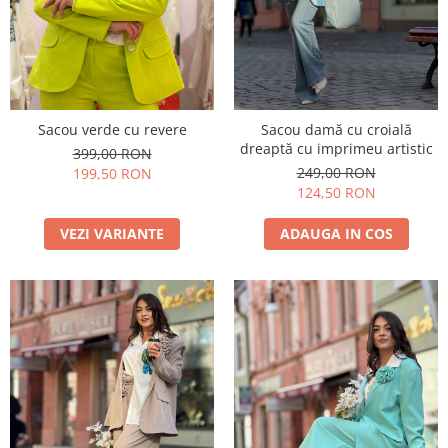
Costume de baie
Sacou verde cu revere
Sacou damă cu croială
dreaptă cu imprimeu artistic
399,00 RON
249,00 RON
199,50 RON
124,50 RON
VEZI VARIANTE
ADAUGA IN COS