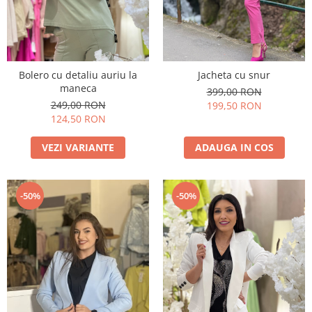
Bolero cu detaliu auriu la
Jacheta cu snur
maneca
399,00 RON
249,00 RON
199,50 RON
124,50 RON
VEZI VARIANTE
ADAUGA IN COS
-50%
-50%