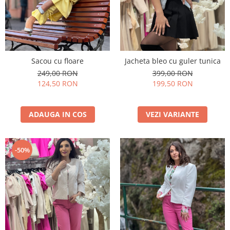
Sacou cu floare
Jacheta bleo cu guler tunica
249,00 RON
399,00 RON
124,50 RON
199,50 RON
ADAUGA IN COS
VEZI VARIANTE
-50%