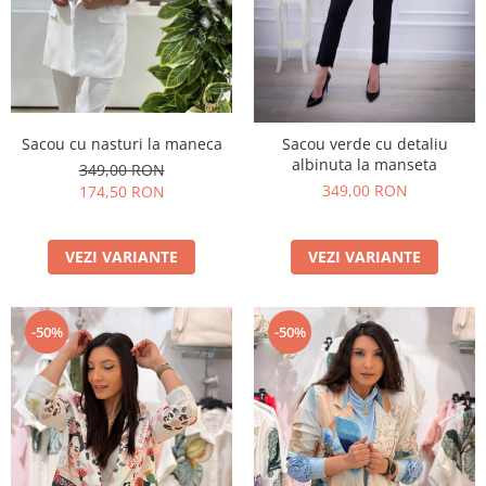
Sacou cu nasturi la maneca
Sacou verde cu detaliu
albinuta la manseta
349,00 RON
349,00 RON
174,50 RON
VEZI VARIANTE
VEZI VARIANTE
-50%
-50%