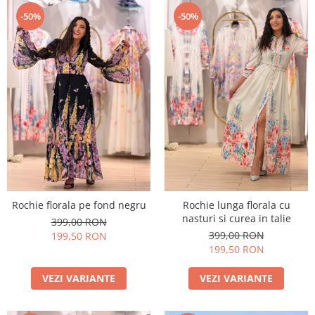
-50%
-50%
Rochie florala pe fond negru
Rochie lunga florala cu
nasturi si curea in talie
399,00 RON
399,00 RON
199,50 RON
199,50 RON
VEZI VARIANTE
VEZI VARIANTE