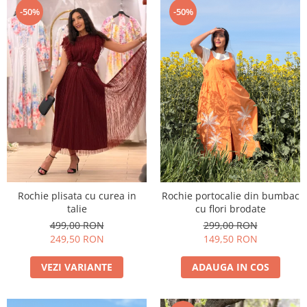
-50%
-50%
Rochie plisata cu curea in
Rochie portocalie din bumbac
talie
cu flori brodate
499,00 RON
299,00 RON
249,50 RON
149,50 RON
VEZI VARIANTE
ADAUGA IN COS