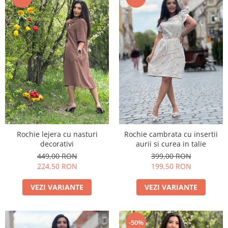
Rochie lejera cu nasturi
Rochie cambrata cu insertii
decorativi
aurii si curea in talie
449,00 RON
399,00 RON
224,50 RON
199,50 RON
VEZI VARIANTE
VEZI VARIANTE
-50%