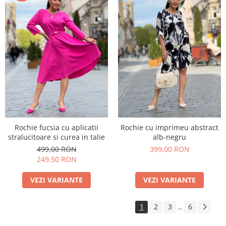
Rochie fucsia cu aplicatii
Rochie cu imprimeu abstract
stralucitoare si curea in talie
alb-negru
499,00 RON
399,00 RON
249,50 RON
VEZI VARIANTE
VEZI VARIANTE
1
2
3
6
...