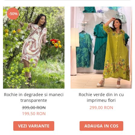
Costume de baie
-50%
Rochie in degradee si maneci
Rochie verde din in cu
transparente
imprimeu flori
399,00 RON
299,00 RON
199,50 RON
VEZI VARIANTE
ADAUGA IN COS