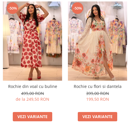
-50%
-50%
Rochie din voal cu buline
Rochie cu flori si dantela
499,00 RON
399,00 RON
de la 249,50 RON
199,50 RON
VEZI VARIANTE
VEZI VARIANTE