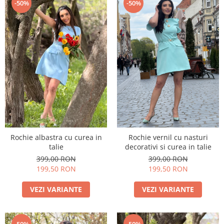
-50%
-50%
Rochie albastra cu curea in
Rochie vernil cu nasturi
talie
decorativi si curea in talie
399,00 RON
399,00 RON
199,50 RON
199,50 RON
VEZI VARIANTE
VEZI VARIANTE