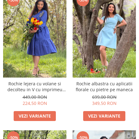
-50%
-50%
Rochie lejera cu volane si
Rochie albastra cu aplicatii
decolteu in V cu imprimeu
florale cu pietre pe maneca
floare
449,00 RON
699,00 RON
224,50 RON
349,50 RON
VEZI VARIANTE
VEZI VARIANTE
-50%
-50%