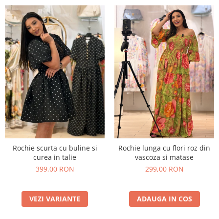
Rochie scurta cu buline si
Rochie lunga cu flori roz din
curea in talie
vascoza si matase
399,00 RON
299,00 RON
VEZI VARIANTE
ADAUGA IN COS