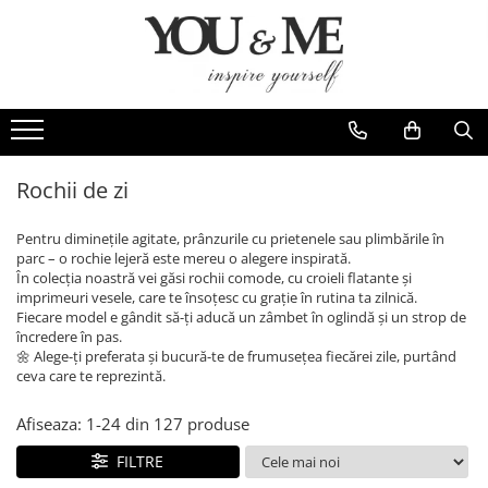
Imbracaminte de dama
Accesorii de dama
Bluze si camasi
Genti
Pantaloni
Esarfe
Geci si jachete
Coliere si brose
Rochii de zi
Rochii de zi
Pentru diminețile agitate, prânzurile cu prietenele sau plimbările în
Rochii de eveniment
parc – o rochie lejeră este mereu o alegere inspirată.
În colecția noastră vei găsi rochii comode, cu croieli flatante și
Compleuri si costume
imprimeuri vesele, care te însoțesc cu grație în rutina ta zilnică.
Fiecare model e gândit să-ți aducă un zâmbet în oglindă și un strop de
Salopete
încredere în pas.
Tricouri si topuri
🌼 Alege-ți preferata și bucură-te de frumusețea fiecărei zile, purtând
ceva care te reprezintă.
Fuste
Sacouri
Afiseaza:
1-
24
din
127
produse
Vesta
FILTRE