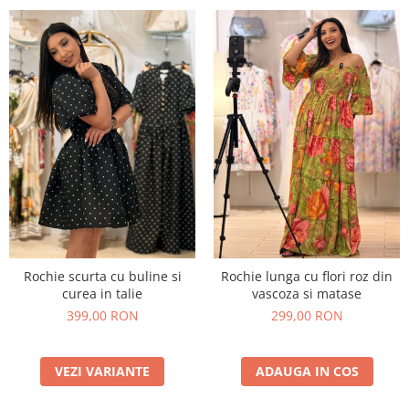
Rochie scurta cu buline si
Rochie lunga cu flori roz din
curea in talie
vascoza si matase
399,00 RON
299,00 RON
VEZI VARIANTE
ADAUGA IN COS