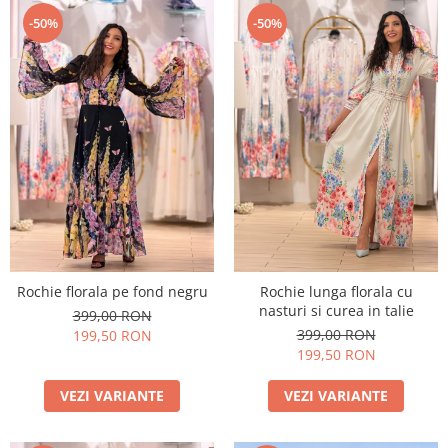
-50%
-50%
Rochie florala pe fond negru
Rochie lunga florala cu
nasturi si curea in talie
399,00 RON
399,00 RON
199,50 RON
199,50 RON
VEZI VARIANTE
VEZI VARIANTE