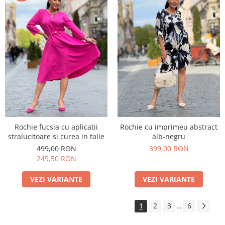
Rochie fucsia cu aplicatii
Rochie cu imprimeu abstract
stralucitoare si curea in talie
alb-negru
499,00 RON
399,00 RON
249,50 RON
VEZI VARIANTE
VEZI VARIANTE
1
2
3
6
...