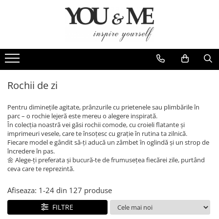
Imbracaminte de dama
Accesorii de dama
Bluze si camasi
Genti
Pantaloni
Esarfe
Geci si jachete
Coliere si brose
Rochii de zi
Rochii de zi
Pentru diminețile agitate, prânzurile cu prietenele sau plimbările în
Rochii de eveniment
parc – o rochie lejeră este mereu o alegere inspirată.
În colecția noastră vei găsi rochii comode, cu croieli flatante și
Compleuri si costume
imprimeuri vesele, care te însoțesc cu grație în rutina ta zilnică.
Fiecare model e gândit să-ți aducă un zâmbet în oglindă și un strop de
Salopete
încredere în pas.
Tricouri si topuri
🌼 Alege-ți preferata și bucură-te de frumusețea fiecărei zile, purtând
ceva care te reprezintă.
Fuste
Sacouri
Afiseaza:
1-
24
din
127
produse
Vesta
FILTRE