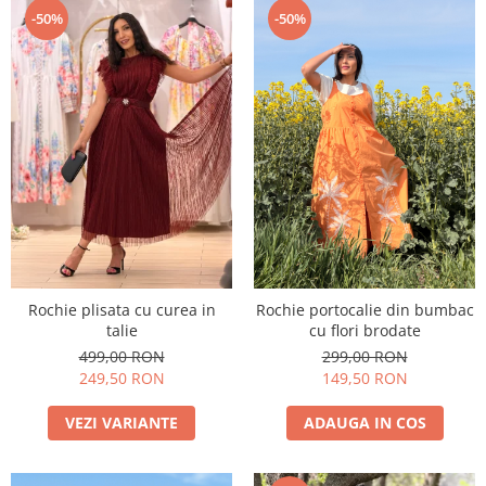
-50%
-50%
Rochie plisata cu curea in
Rochie portocalie din bumbac
talie
cu flori brodate
499,00 RON
299,00 RON
249,50 RON
149,50 RON
VEZI VARIANTE
ADAUGA IN COS