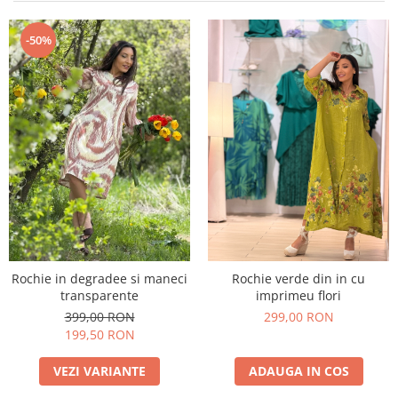
Costume de baie
-50%
Rochie in degradee si maneci
Rochie verde din in cu
transparente
imprimeu flori
399,00 RON
299,00 RON
199,50 RON
VEZI VARIANTE
ADAUGA IN COS