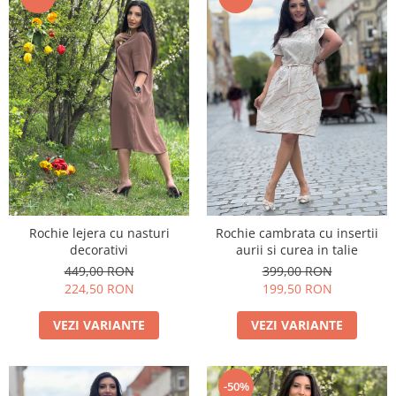
Rochie lejera cu nasturi
Rochie cambrata cu insertii
decorativi
aurii si curea in talie
449,00 RON
399,00 RON
224,50 RON
199,50 RON
VEZI VARIANTE
VEZI VARIANTE
-50%