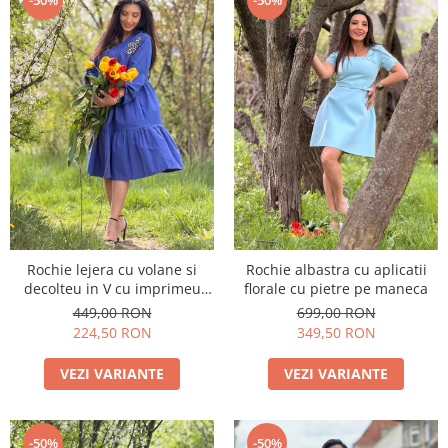
-50%
-50%
Rochie lejera cu volane si
Rochie albastra cu aplicatii
decolteu in V cu imprimeu
florale cu pietre pe maneca
floare
449,00 RON
699,00 RON
224,50 RON
349,50 RON
VEZI VARIANTE
VEZI VARIANTE
-50%
-50%