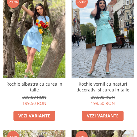
-50%
-50%
Rochie albastra cu curea in
Rochie vernil cu nasturi
talie
decorativi si curea in talie
399,00 RON
399,00 RON
199,50 RON
199,50 RON
VEZI VARIANTE
VEZI VARIANTE