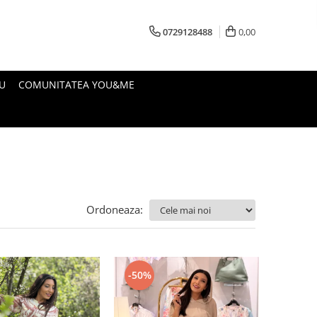
0729128488
0,00
U
COMUNITATEA YOU&ME
Ordoneaza:
-50%