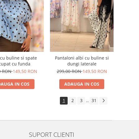
cu buline si spate
Pantaloni albi cu buline si
cupat cu funda
dungi laterale
0 RON
149,50 RON
299,00 RON
149,50 RON
AUGA IN COS
ADAUGA IN COS
1
2
3
31
...
SUPORT CLIENTI