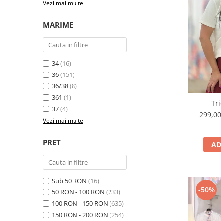
Vezi mai multe
Costume de baie
MARIME
34
(16)
36
(151)
36/38
(8)
361
(1)
Tri
37
(4)
299,0
Vezi mai multe
PRET
AD
Sub 50 RON
(16)
-50%
50 RON - 100 RON
(233)
100 RON - 150 RON
(635)
150 RON - 200 RON
(254)