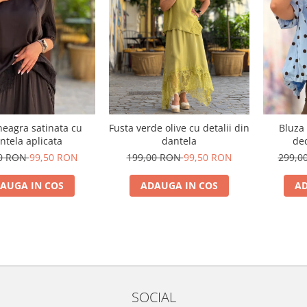
neagra satinata cu
Fusta verde olive cu detalii din
Bluza 
ntela aplicata
dantela
de
00 RON
99,50 RON
199,00 RON
99,50 RON
299,0
AUGA IN COS
ADAUGA IN COS
AD
SOCIAL