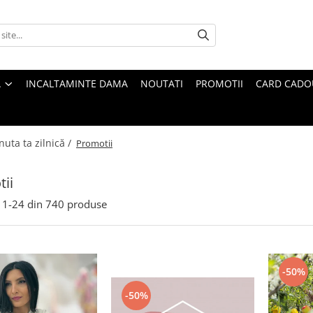
A
INCALTAMINTE DAMA
NOUTATI
PROMOTII
CARD CADO
nuta ta zilnică /
Promotii
ii
1-
24
din
740
produse
-50%
-50%