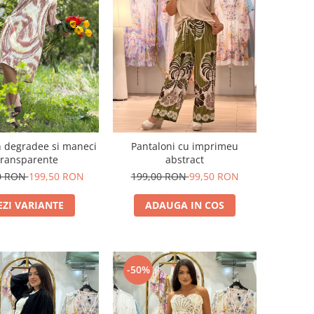
n degradee si maneci
Pantaloni cu imprimeu
transparente
abstract
0 RON
199,50 RON
199,00 RON
99,50 RON
EZI VARIANTE
ADAUGA IN COS
-50%