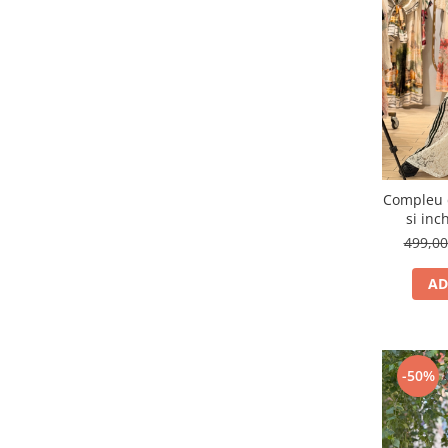
Compleu 
si inc
499,0
AD
-50%