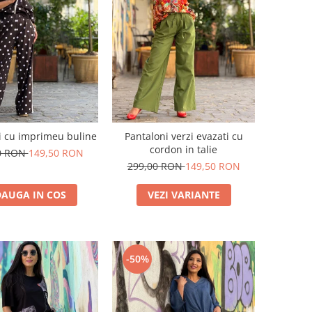
i cu imprimeu buline
Pantaloni verzi evazati cu
cordon in talie
0 RON
149,50 RON
299,00 RON
149,50 RON
AUGA IN COS
VEZI VARIANTE
-50%