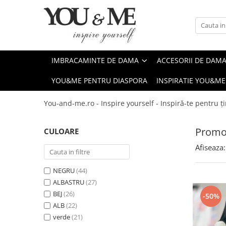
Imbracaminte de dama
Accesorii de dama
Bluze si camasi
Genti
IMBRACAMINTE DE DAMA
ACCESORII DE DAM
Pantaloni
Esarfe
YOU&ME PENTRU DIASPORA
INSPIRATIE YOU&ME
Geci si jachete
Coliere si brose
Rochii de zi
You-and-me.ro - Inspire yourself - Inspiră-te pentru ți
Rochii de eveniment
Promot
CULOARE
Compleuri si costume
Afiseaza:
Salopete
Tricouri si topuri
NEGRU
(44)
Fuste
ALBASTRU
(27)
BEJ
(26)
Sacouri
-50%
ALB
(22)
Vesta
verde
(21)