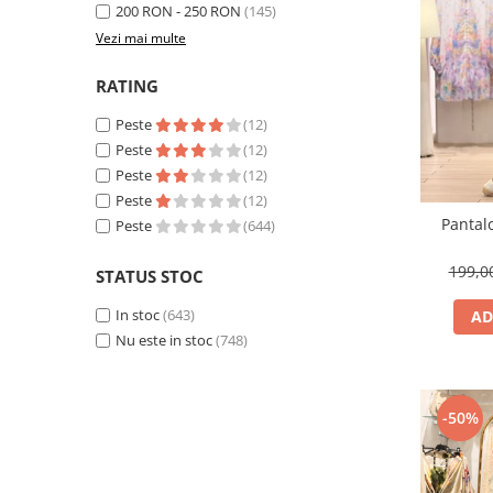
200 RON - 250 RON
(145)
Vezi mai multe
RATING
Peste
(12)
Peste
(12)
Peste
(12)
Peste
(12)
Pantal
Peste
(644)
199,
STATUS STOC
In stoc
(643)
AD
Nu este in stoc
(748)
-50%