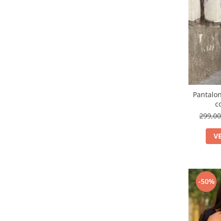
Pantalon
c
299,0
V
-50%