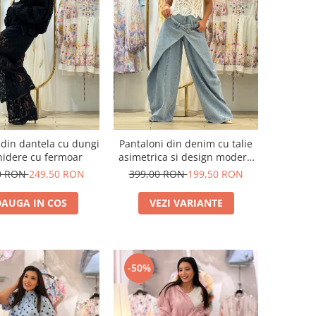
din dantela cu dungi
Pantaloni din denim cu talie
chidere cu fermoar
asimetrica si design modern
suprapus
0 RON
249,50 RON
399,00 RON
199,50 RON
AUGA IN COS
VEZI VARIANTE
-50%