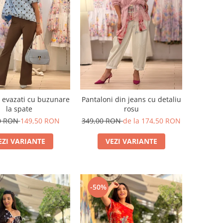
 evazati cu buzunare
Pantaloni din jeans cu detaliu
la spate
rosu
0 RON
149,50 RON
349,00 RON
de la 174,50 RON
EZI VARIANTE
VEZI VARIANTE
-50%