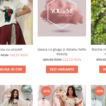
Geaca cu gluga si detaliu hello
cou cu ursulet
Rochie i
beauty
0 RON
149,50 RON
449,00 RON
224,50 RON
399,0
VEZI VARIANTE
AUGA IN COS
V
-50%
-50%