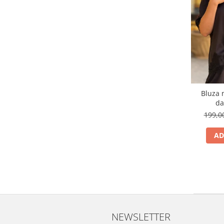
Bluza 
da
199,
AD
NEWSLETTER