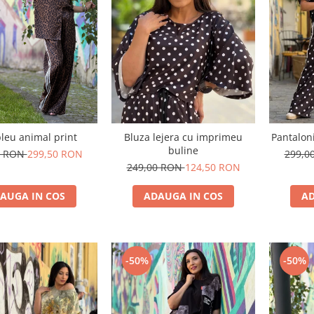
eu animal print
Bluza lejera cu imprimeu
Pantalon
buline
0 RON
299,50 RON
299,0
249,00 RON
124,50 RON
AUGA IN COS
ADAUGA IN COS
AD
-50%
-50%