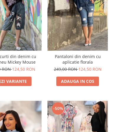
scurti din denim cu
Pantaloni din denim cu
meu Mickey Mouse
aplicatie florala
0 RON
124,50 RON
249,00 RON
124,50 RON
EZI VARIANTE
ADAUGA IN COS
-50%