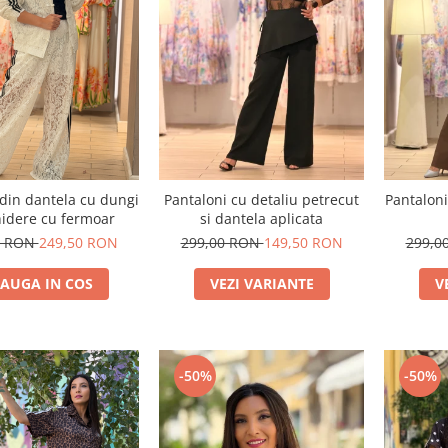
din dantela cu dungi
Pantaloni cu detaliu petrecut
Pantaloni
hidere cu fermoar
si dantela aplicata
0 RON
249,50 RON
299,00 RON
149,50 RON
299,0
AUGA IN COS
VEZI VARIANTE
V
-50%
-50%