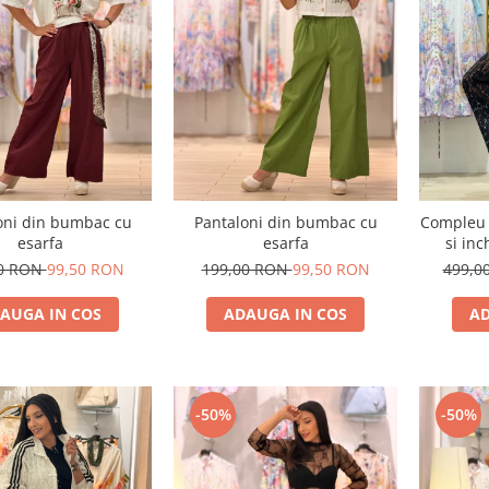
oni din bumbac cu
Pantaloni din bumbac cu
Compleu 
esarfa
esarfa
si in
00 RON
99,50 RON
199,00 RON
99,50 RON
499,0
AUGA IN COS
ADAUGA IN COS
AD
-50%
-50%