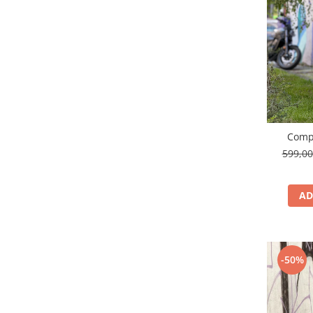
Compl
599,0
AD
-50%