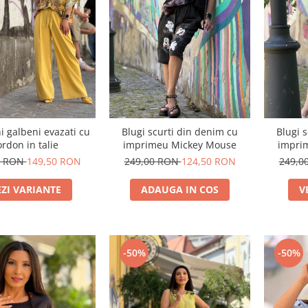
i galbeni evazati cu
Blugi scurti din denim cu
Blugi 
ordon in talie
imprimeu Mickey Mouse
impri
0 RON
149,50 RON
249,00 RON
124,50 RON
249,0
EZI VARIANTE
ADAUGA IN COS
V
-50%
-50%