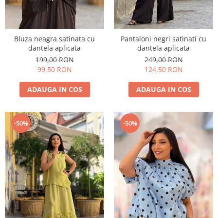
Bluza neagra satinata cu
Pantaloni negri satinati cu
dantela aplicata
dantela aplicata
199,00 RON
249,00 RON
99,50 RON
124,50 RON
ADAUGA IN COS
ADAUGA IN COS
-50%
-50%