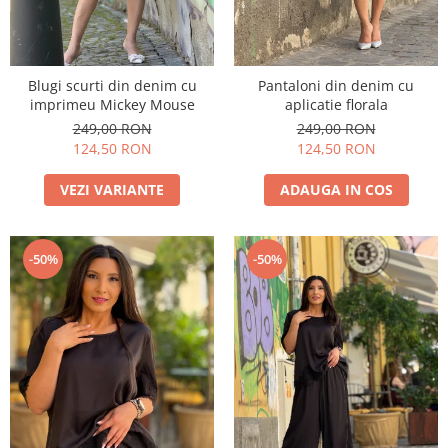
Blugi scurti din denim cu
Pantaloni din denim cu
imprimeu Mickey Mouse
aplicatie florala
249,00 RON
249,00 RON
124,50 RON
124,50 RON
VEZI VARIANTE
ADAUGA IN COS
-50%
-50%