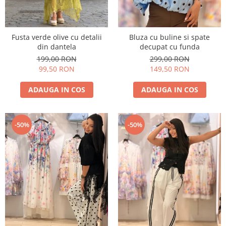
Fusta verde olive cu detalii
Bluza cu buline si spate
din dantela
decupat cu funda
199,00 RON
299,00 RON
99,50 RON
149,50 RON
ADAUGA IN COS
ADAUGA IN COS
-50%
-50%