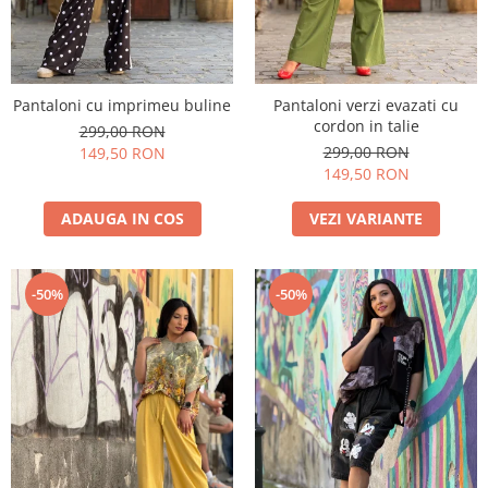
Pantaloni cu imprimeu buline
Pantaloni verzi evazati cu
cordon in talie
299,00 RON
299,00 RON
149,50 RON
149,50 RON
ADAUGA IN COS
VEZI VARIANTE
-50%
-50%