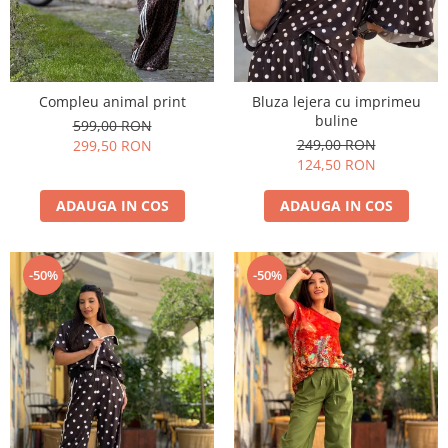
Compleu animal print
Bluza lejera cu imprimeu
buline
599,00 RON
249,00 RON
299,50 RON
124,50 RON
ADAUGA IN COS
ADAUGA IN COS
-50%
-50%