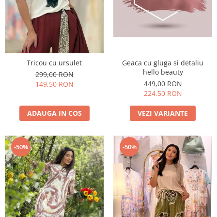
Costume de baie
Geaca cu gluga si detaliu
Tricou cu ursulet
hello beauty
299,00 RON
449,00 RON
149,50 RON
224,50 RON
VEZI VARIANTE
ADAUGA IN COS
-50%
-50%