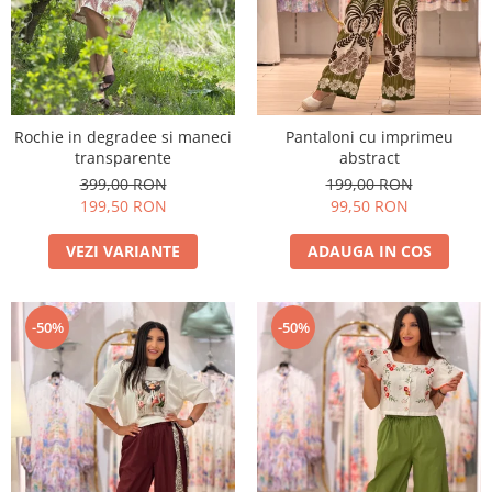
Rochie in degradee si maneci
Pantaloni cu imprimeu
transparente
abstract
399,00 RON
199,00 RON
199,50 RON
99,50 RON
VEZI VARIANTE
ADAUGA IN COS
-50%
-50%