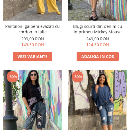
Pantaloni galbeni evazati cu
Blugi scurti din denim cu
cordon in talie
imprimeu Mickey Mouse
299,00 RON
249,00 RON
149,50 RON
124,50 RON
VEZI VARIANTE
ADAUGA IN COS
-50%
-50%