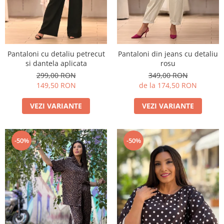
Pantaloni cu detaliu petrecut
Pantaloni din jeans cu detaliu
si dantela aplicata
rosu
299,00 RON
349,00 RON
149,50 RON
de la 174,50 RON
VEZI VARIANTE
VEZI VARIANTE
-50%
-50%