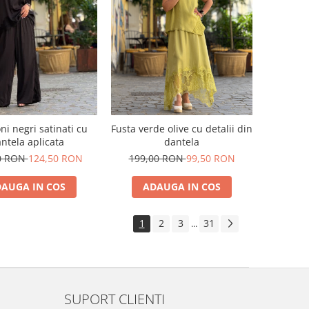
ni negri satinati cu
Fusta verde olive cu detalii din
ntela aplicata
dantela
0 RON
124,50 RON
199,00 RON
99,50 RON
AUGA IN COS
ADAUGA IN COS
1
2
3
31
...
SUPORT CLIENTI