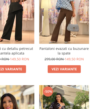
i cu detaliu petrecut
Pantaloni evazati cu buzunare
dantela aplicata
la spate
0 RON
149,50 RON
299,00 RON
149,50 RON
EZI VARIANTE
VEZI VARIANTE
-50%