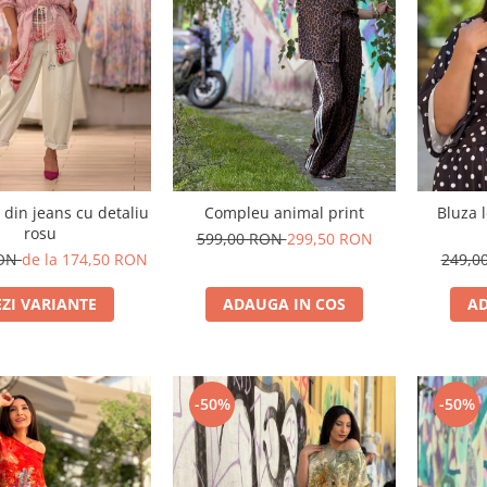
 din jeans cu detaliu
Compleu animal print
Bluza 
rosu
599,00 RON
299,50 RON
RON
de la 174,50 RON
249,0
EZI VARIANTE
ADAUGA IN COS
AD
-50%
-50%