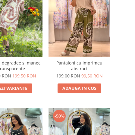
n degradee si maneci
Pantaloni cu imprimeu
transparente
abstract
0 RON
199,50 RON
199,00 RON
99,50 RON
EZI VARIANTE
ADAUGA IN COS
-50%