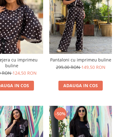
lejera cu imprimeu
Pantaloni cu imprimeu buline
buline
299,00 RON
149,50 RON
0 RON
124,50 RON
AUGA IN COS
ADAUGA IN COS
-50%