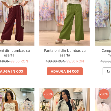
oni din bumbac cu
Pantaloni din bumbac cu
Comp
esarfa
esarfa
im
00 RON
99,50 RON
199,00 RON
99,50 RON
499,0
AUGA IN COS
ADAUGA IN COS
-50%
-50%