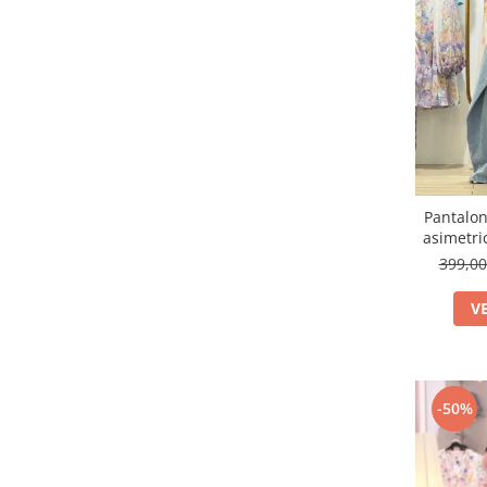
Pantalon
asimetri
399,0
V
-50%