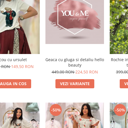
Geaca cu gluga si detaliu hello
cou cu ursulet
Rochie i
beauty
0 RON
149,50 RON
449,00 RON
224,50 RON
399,0
VEZI VARIANTE
AUGA IN COS
V
-50%
-50%