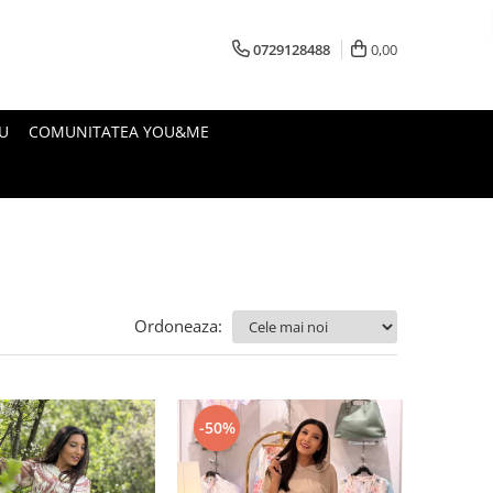
0729128488
0,00
U
COMUNITATEA YOU&ME
Ordoneaza:
-50%