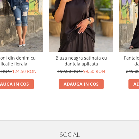
loni din denim cu
Bluza neagra satinata cu
Pantalo
licatie florala
dantela aplicata
da
0 RON
124,50 RON
199,00 RON
99,50 RON
249,0
AUGA IN COS
ADAUGA IN COS
AD
SOCIAL