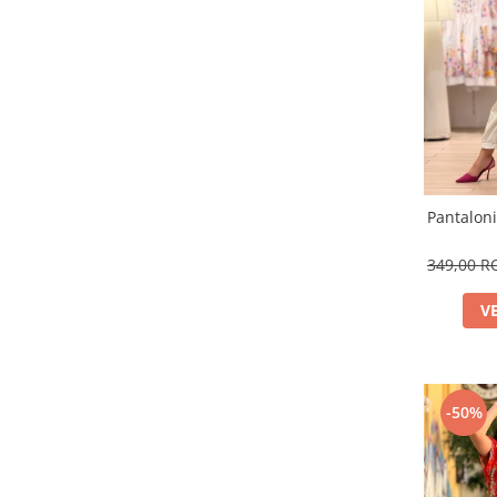
Pantaloni
349,00 
V
-50%