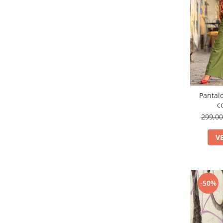
Pantalo
c
299,0
V
-50%