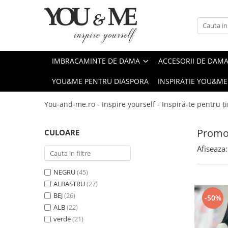
Imbracaminte de dama
Accesorii de dama
Bluze si camasi
Genti
IMBRACAMINTE DE DAMA
ACCESORII DE DAM
Pantaloni
Esarfe
YOU&ME PENTRU DIASPORA
INSPIRATIE YOU&ME
Geci si jachete
Coliere si brose
Rochii de zi
You-and-me.ro - Inspire yourself - Inspiră-te pentru ți
Rochii de eveniment
Promot
CULOARE
Compleuri si costume
Afiseaza:
Salopete
Tricouri si topuri
NEGRU
(45)
Fuste
ALBASTRU
(27)
BEJ
(26)
Sacouri
-50%
ALB
(22)
Vesta
verde
(21)