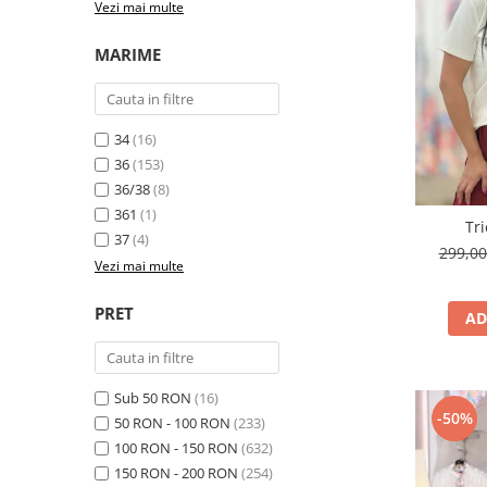
Vezi mai multe
Costume de baie
MARIME
34
(16)
36
(153)
36/38
(8)
361
(1)
Tri
37
(4)
299,0
Vezi mai multe
PRET
AD
Sub 50 RON
(16)
-50%
50 RON - 100 RON
(233)
100 RON - 150 RON
(632)
150 RON - 200 RON
(254)