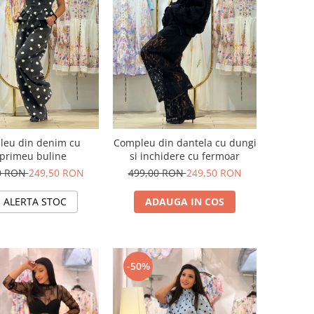
leu din denim cu
Compleu din dantela cu dungi
primeu buline
si inchidere cu fermoar
0 RON
249,50 RON
499,00 RON
249,50 RON
ALERTA STOC
ADAUGA IN COS
-50%