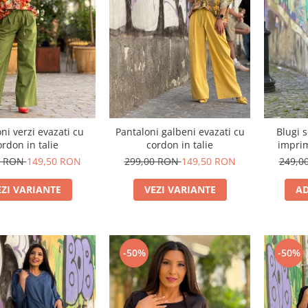
ni verzi evazati cu
Pantaloni galbeni evazati cu
Blugi 
ordon in talie
cordon in talie
impri
0 RON
149,50 RON
299,00 RON
149,50 RON
249,0
EZI VARIANTE
VEZI VARIANTE
AD
-50%
-50%