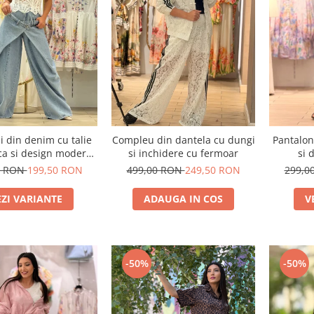
i din denim cu talie
Compleu din dantela cu dungi
Pantalon
ca si design modern
si inchidere cu fermoar
si 
suprapus
0 RON
199,50 RON
499,00 RON
249,50 RON
299,0
EZI VARIANTE
ADAUGA IN COS
V
-50%
-50%