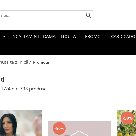
A
INCALTAMINTE DAMA
NOUTATI
PROMOTII
CARD CADO
nuta ta zilnică /
Promotii
ii
1-
24
din
738
produse
-50%
-50%