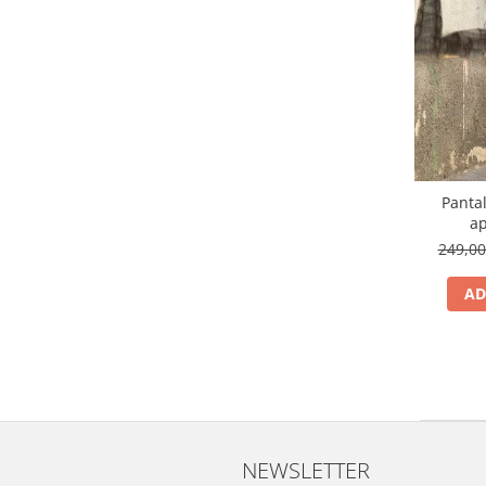
Panta
ap
249,0
AD
NEWSLETTER