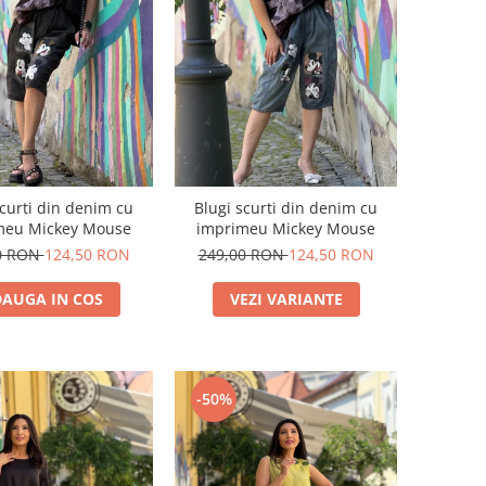
scurti din denim cu
Blugi scurti din denim cu
meu Mickey Mouse
imprimeu Mickey Mouse
0 RON
124,50 RON
249,00 RON
124,50 RON
AUGA IN COS
VEZI VARIANTE
-50%