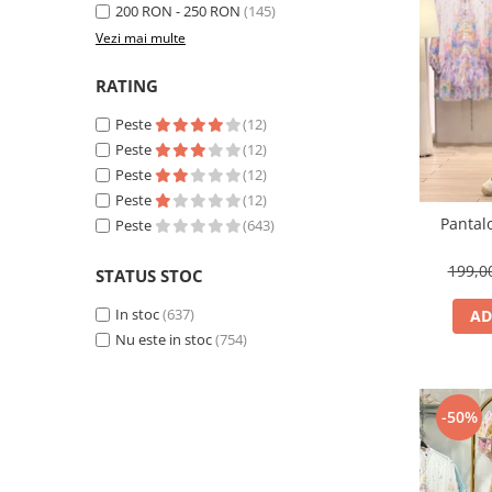
200 RON - 250 RON
(145)
Vezi mai multe
RATING
Peste
(12)
Peste
(12)
Peste
(12)
Peste
(12)
Pantal
Peste
(643)
199,
STATUS STOC
In stoc
(637)
AD
Nu este in stoc
(754)
-50%