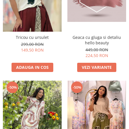
Costume de baie
Geaca cu gluga si detaliu
Tricou cu ursulet
hello beauty
299,00 RON
449,00 RON
149,50 RON
224,50 RON
VEZI VARIANTE
ADAUGA IN COS
-50%
-50%