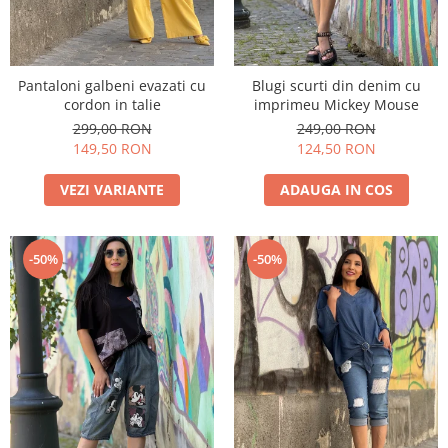
Pantaloni galbeni evazati cu
Blugi scurti din denim cu
cordon in talie
imprimeu Mickey Mouse
299,00 RON
249,00 RON
149,50 RON
124,50 RON
VEZI VARIANTE
ADAUGA IN COS
-50%
-50%