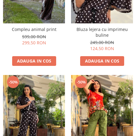
Compleu animal print
Bluza lejera cu imprimeu
buline
599,00 RON
249,00 RON
299,50 RON
124,50 RON
ADAUGA IN COS
ADAUGA IN COS
-50%
-50%