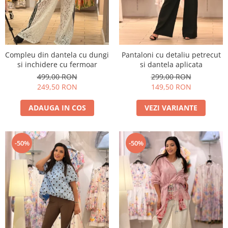
Compleu din dantela cu dungi
Pantaloni cu detaliu petrecut
si inchidere cu fermoar
si dantela aplicata
499,00 RON
299,00 RON
249,50 RON
149,50 RON
ADAUGA IN COS
VEZI VARIANTE
-50%
-50%