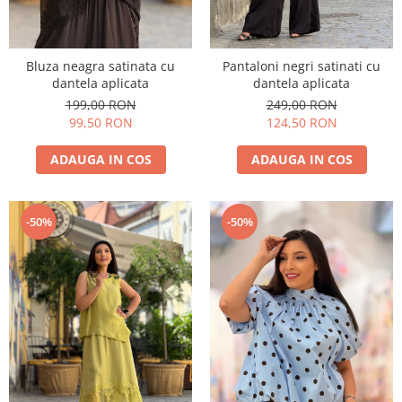
Bluza neagra satinata cu
Pantaloni negri satinati cu
dantela aplicata
dantela aplicata
199,00 RON
249,00 RON
99,50 RON
124,50 RON
ADAUGA IN COS
ADAUGA IN COS
-50%
-50%