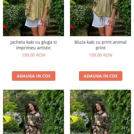
Jacheta kaki cu gluga si
Bluza kaki cu print animal
imprimeu artistic
print
199,00 RON
199,00 RON
ADAUGA IN COS
ADAUGA IN COS