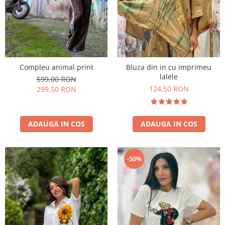
Compleu animal print
Bluza din in cu imprimeu
lalele
599,00 RON
124,50 RON
299,50 RON
ADAUGA IN COS
ADAUGA IN COS
-50%