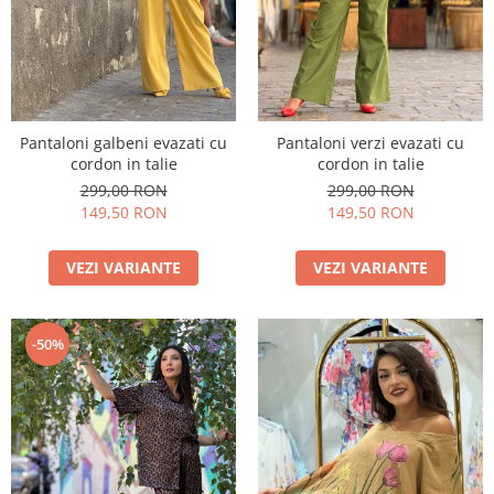
Costume de baie
Pantaloni galbeni evazati cu
Pantaloni verzi evazati cu
cordon in talie
cordon in talie
299,00 RON
299,00 RON
149,50 RON
149,50 RON
VEZI VARIANTE
VEZI VARIANTE
-50%