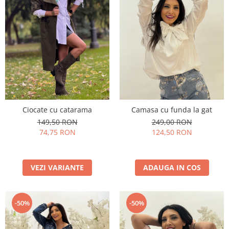
Ciocate cu catarama
Camasa cu funda la gat
149,50 RON
249,00 RON
74,75 RON
124,50 RON
VEZI VARIANTE
ADAUGA IN COS
-50%
-50%