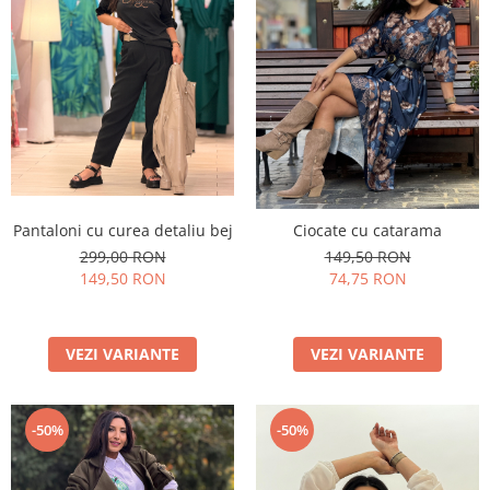
Pantaloni cu curea detaliu bej
Ciocate cu catarama
299,00 RON
149,50 RON
149,50 RON
74,75 RON
VEZI VARIANTE
VEZI VARIANTE
-50%
-50%