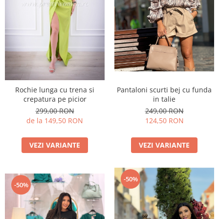
Rochie lunga cu trena si
Pantaloni scurti bej cu funda
crepatura pe picior
in talie
299,00 RON
249,00 RON
de la 149,50 RON
124,50 RON
VEZI VARIANTE
VEZI VARIANTE
-50%
-50%