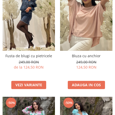
Fusta de blugi cu pietricele
Bluza cu anchior
249,00 RON
249,00 RON
de la 124,50 RON
124,50 RON
VEZI VARIANTE
ADAUGA IN COS
-50%
-50%