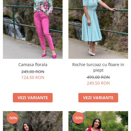
Camasa florala
Rochie turcoaz cu floare in
piept
249,00 RON
499,00 RON
124,50 RON
249,50 RON
VEZI VARIANTE
VEZI VARIANTE
-50%
-50%