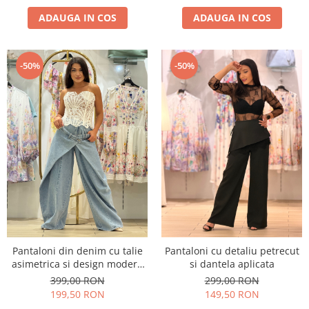
ADAUGA IN COS
ADAUGA IN COS
-50%
-50%
Pantaloni din denim cu talie
Pantaloni cu detaliu petrecut
asimetrica si design modern
si dantela aplicata
suprapus
399,00 RON
299,00 RON
199,50 RON
149,50 RON