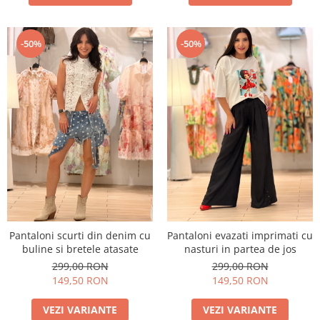
-50%
-50%
Pantaloni scurti din denim cu
Pantaloni evazati imprimati cu
buline si bretele atasate
nasturi in partea de jos
299,00 RON
299,00 RON
149,50 RON
149,50 RON
VEZI VARIANTE
VEZI VARIANTE