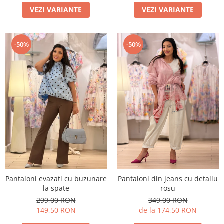
VEZI VARIANTE
VEZI VARIANTE
-50%
-50%
Pantaloni evazati cu buzunare
Pantaloni din jeans cu detaliu
la spate
rosu
299,00 RON
349,00 RON
149,50 RON
de la 174,50 RON