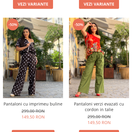
VEZI VARIANTE
VEZI VARIANTE
-50%
-50%
Pantaloni cu imprimeu buline
Pantaloni verzi evazati cu
cordon in talie
299,00 RON
299,00 RON
149,50 RON
149,50 RON