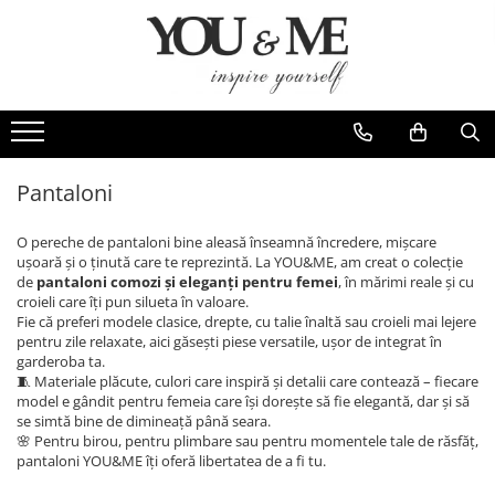
Imbracaminte de dama
Accesorii de dama
Bluze si camasi
Genti
Pantaloni
Esarfe
Geci si jachete
Coliere si brose
Pantaloni
Rochii de zi
O pereche de pantaloni bine aleasă înseamnă încredere, mișcare
Rochii de eveniment
ușoară și o ținută care te reprezintă. La YOU&ME, am creat o colecție
de
pantaloni comozi și eleganți pentru femei
, în mărimi reale și cu
Compleuri si costume
croieli care îți pun silueta în valoare.
Fie că preferi modele clasice, drepte, cu talie înaltă sau croieli mai lejere
Salopete
pentru zile relaxate, aici găsești piese versatile, ușor de integrat în
Tricouri si topuri
garderoba ta.
🧵 Materiale plăcute, culori care inspiră și detalii care contează – fiecare
Fuste
model e gândit pentru femeia care își dorește să fie elegantă, dar și să
se simtă bine de dimineață până seara.
Sacouri
🌸 Pentru birou, pentru plimbare sau pentru momentele tale de răsfăț,
Vesta
pantaloni YOU&ME îți oferă libertatea de a fi tu.