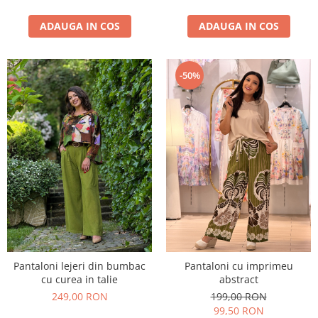
ADAUGA IN COS
ADAUGA IN COS
-50%
Pantaloni lejeri din bumbac
Pantaloni cu imprimeu
cu curea in talie
abstract
249,00 RON
199,00 RON
99,50 RON