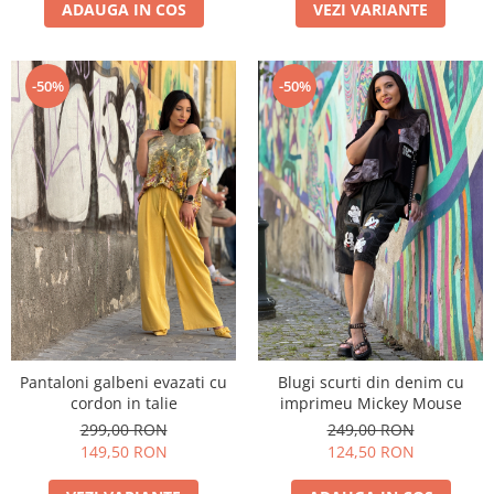
ADAUGA IN COS
VEZI VARIANTE
-50%
-50%
Pantaloni galbeni evazati cu
Blugi scurti din denim cu
cordon in talie
imprimeu Mickey Mouse
299,00 RON
249,00 RON
149,50 RON
124,50 RON