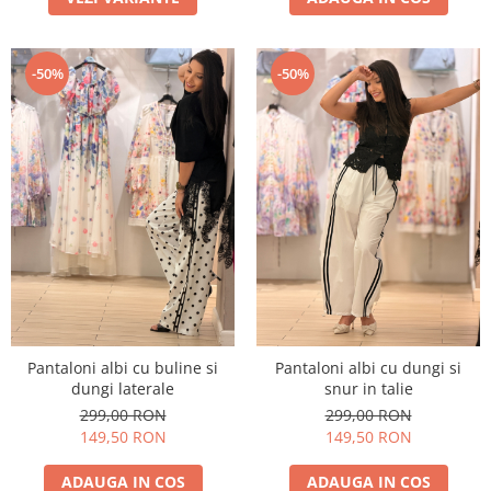
-50%
-50%
Pantaloni albi cu buline si
Pantaloni albi cu dungi si
dungi laterale
snur in talie
299,00 RON
299,00 RON
149,50 RON
149,50 RON
ADAUGA IN COS
ADAUGA IN COS