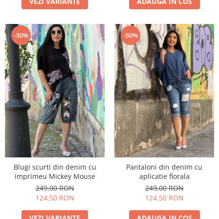
VEZI VARIANTE
ADAUGA IN COS
-50%
-50%
Blugi scurti din denim cu
Pantaloni din denim cu
imprimeu Mickey Mouse
aplicatie florala
249,00 RON
249,00 RON
124,50 RON
124,50 RON
VEZI VARIANTE
ADAUGA IN COS