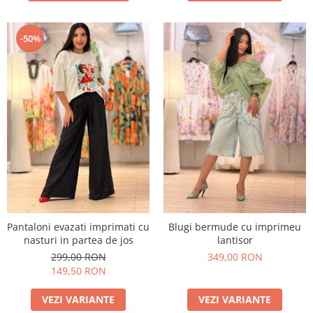
-50%
Pantaloni evazati imprimati cu
Blugi bermude cu imprimeu
nasturi in partea de jos
lantisor
299,00 RON
349,00 RON
149,50 RON
VEZI VARIANTE
VEZI VARIANTE