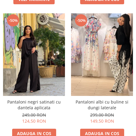
-50%
-50%
Pantaloni negri satinati cu
Pantaloni albi cu buline si
dantela aplicata
dungi laterale
249,00 RON
299,00 RON
124,50 RON
149,50 RON
ADAUGA IN COS
ADAUGA IN COS