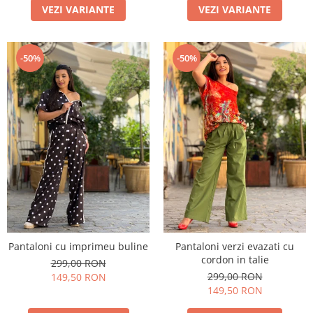
VEZI VARIANTE
VEZI VARIANTE
-50%
-50%
Pantaloni cu imprimeu buline
Pantaloni verzi evazati cu
cordon in talie
299,00 RON
299,00 RON
149,50 RON
149,50 RON