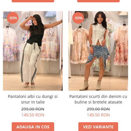
-50%
-50%
Pantaloni albi cu dungi si
Pantaloni scurti din denim cu
snur in talie
buline si bretele atasate
299,00 RON
299,00 RON
149,50 RON
149,50 RON
ADAUGA IN COS
VEZI VARIANTE