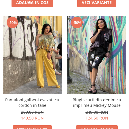
ADAUGA IN COS
VEZI VARIANTE
-50%
-50%
Pantaloni galbeni evazati cu
Blugi scurti din denim cu
cordon in talie
imprimeu Mickey Mouse
299,00 RON
249,00 RON
149,50 RON
124,50 RON