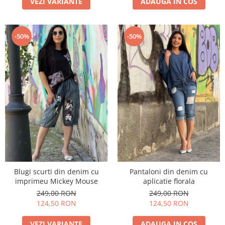
VEZI VARIANTE
ADAUGA IN COS
-50%
-50%
Blugi scurti din denim cu
Pantaloni din denim cu
imprimeu Mickey Mouse
aplicatie florala
249,00 RON
249,00 RON
124,50 RON
124,50 RON
VEZI VARIANTE
ADAUGA IN COS