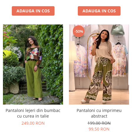
ADAUGA IN COS
ADAUGA IN COS
-50%
Pantaloni lejeri din bumbac
Pantaloni cu imprimeu
cu curea in talie
abstract
249,00 RON
199,00 RON
99,50 RON