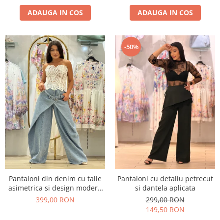
ADAUGA IN COS
ADAUGA IN COS
-50%
Pantaloni din denim cu talie
Pantaloni cu detaliu petrecut
asimetrica si design modern
si dantela aplicata
suprapus
399,00 RON
299,00 RON
149,50 RON