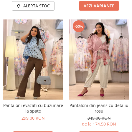
ALERTA STOC
VEZI VARIANTE
-50%
Pantaloni evazati cu buzunare
Pantaloni din jeans cu detaliu
la spate
rosu
299,00 RON
349,00 RON
de la 174,50 RON