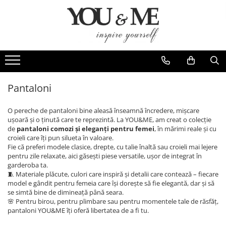
Imbracaminte de dama
Accesorii de dama
Bluze si camasi
Genti
Pantaloni
Esarfe
Geci si jachete
Coliere si brose
Pantaloni
Rochii de zi
O pereche de pantaloni bine aleasă înseamnă încredere, mișcare
Rochii de eveniment
ușoară și o ținută care te reprezintă. La YOU&ME, am creat o colecție
de
pantaloni comozi și eleganți pentru femei
, în mărimi reale și cu
Compleuri si costume
croieli care îți pun silueta în valoare.
Fie că preferi modele clasice, drepte, cu talie înaltă sau croieli mai lejere
Salopete
pentru zile relaxate, aici găsești piese versatile, ușor de integrat în
Tricouri si topuri
garderoba ta.
🧵 Materiale plăcute, culori care inspiră și detalii care contează – fiecare
Fuste
model e gândit pentru femeia care își dorește să fie elegantă, dar și să
se simtă bine de dimineață până seara.
Sacouri
🌸 Pentru birou, pentru plimbare sau pentru momentele tale de răsfăț,
Vesta
pantaloni YOU&ME îți oferă libertatea de a fi tu.