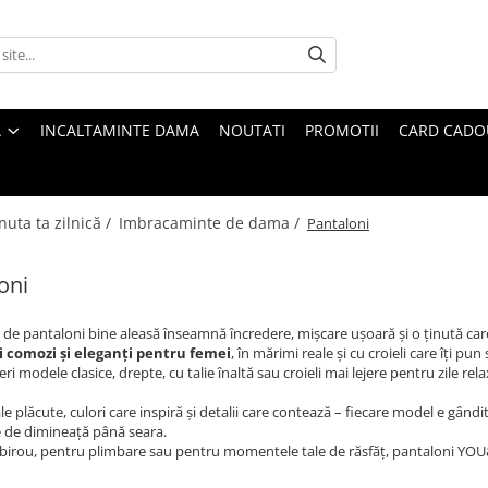
A
INCALTAMINTE DAMA
NOUTATI
PROMOTII
CARD CADO
nuta ta zilnică /
Imbracaminte de dama /
Pantaloni
oni
de pantaloni bine aleasă înseamnă încredere, mișcare ușoară și o ținută car
 comozi și eleganți pentru femei
, în mărimi reale și cu croieli care îți pun
eri modele clasice, drepte, cu talie înaltă sau croieli mai lejere pentru zile rel
le plăcute, culori care inspiră și detalii care contează – fiecare model e gândit
e de dimineață până seara.
birou, pentru plimbare sau pentru momentele tale de răsfăț, pantaloni YOU&ME