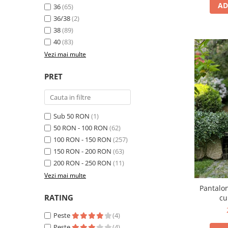
AD
36
(65)
36/38
(2)
38
(89)
40
(83)
Vezi mai multe
PRET
Sub 50 RON
(1)
50 RON - 100 RON
(62)
100 RON - 150 RON
(257)
150 RON - 200 RON
(63)
200 RON - 250 RON
(11)
Vezi mai multe
Pantalon
RATING
cu
Peste
(4)
Peste
(4)