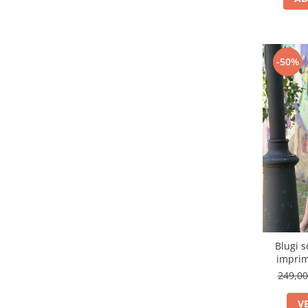
-50%
Blugi s
impri
249,0
V