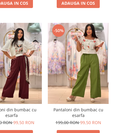
AUGA IN COS
ADAUGA IN COS
-50%
oni din bumbac cu
Pantaloni din bumbac cu
esarfa
esarfa
00 RON
99,50 RON
199,00 RON
99,50 RON