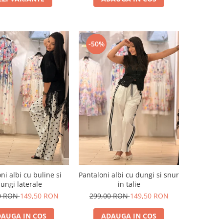
-50%
ni albi cu buline si
Pantaloni albi cu dungi si snur
ungi laterale
in talie
0 RON
149,50 RON
299,00 RON
149,50 RON
AUGA IN COS
ADAUGA IN COS