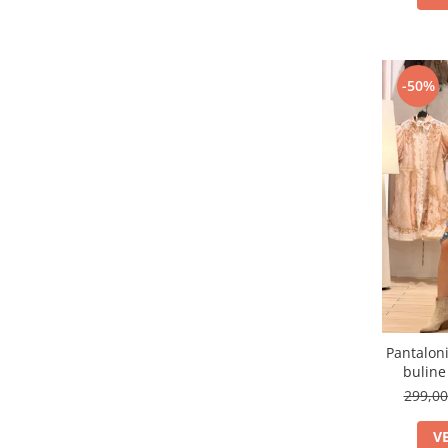
-50%
Pantaloni
buline
299,0
V