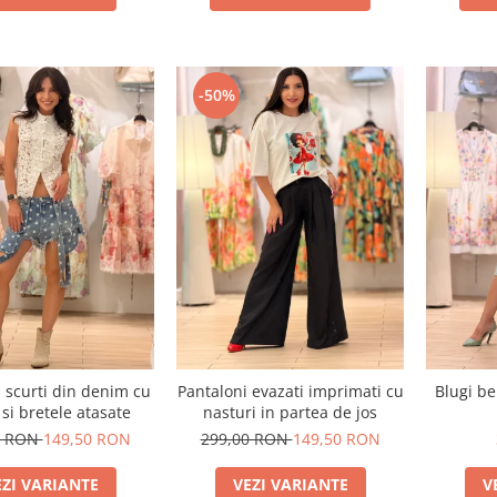
-50%
 scurti din denim cu
Pantaloni evazati imprimati cu
Blugi b
 si bretele atasate
nasturi in partea de jos
0 RON
149,50 RON
299,00 RON
149,50 RON
EZI VARIANTE
VEZI VARIANTE
V