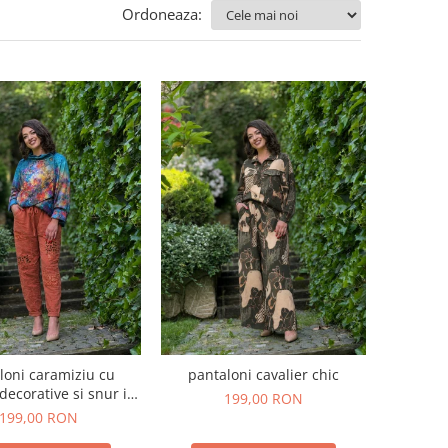
Ordoneaza:
loni caramiziu cu
pantaloni cavalier chic
 decorative si snur in
199,00 RON
talie
199,00 RON