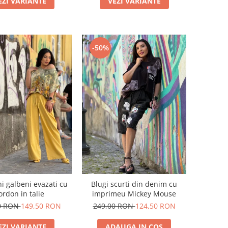
EZI VARIANTE
VEZI VARIANTE
-50%
i galbeni evazati cu
Blugi scurti din denim cu
ordon in talie
imprimeu Mickey Mouse
0 RON
149,50 RON
249,00 RON
124,50 RON
EZI VARIANTE
ADAUGA IN COS