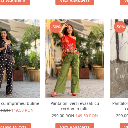
EZI VARIANTE
VEZI VARIANTE
V
-50%
-50%
i cu imprimeu buline
Pantaloni verzi evazati cu
Pantalon
cordon in talie
c
0 RON
149,50 RON
299,00 RON
149,50 RON
299,0
AUGA IN COS
VEZI VARIANTE
V