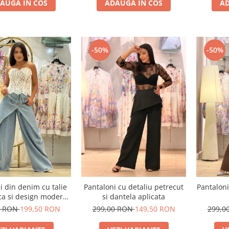
AUGA IN COS
ADAUGA IN COS
AD
-50%
-50%
i din denim cu talie
Pantaloni cu detaliu petrecut
Pantaloni
ca si design modern
si dantela aplicata
suprapus
0 RON
199,50 RON
299,00 RON
149,50 RON
299,0