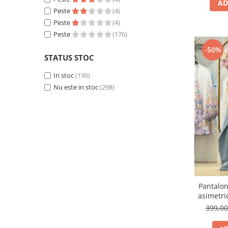
AD
Peste
(4)
Peste
(4)
Peste
(176)
-50%
STATUS STOC
In stoc
(190)
Nu este in stoc
(298)
Pantalon
asimetri
399,0