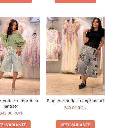
ermude cu imprimeu
Blugi bermude cu imprimeuri
lantisor
349,00 RON
349,00 RON
EZI VARIANTE
VEZI VARIANTE