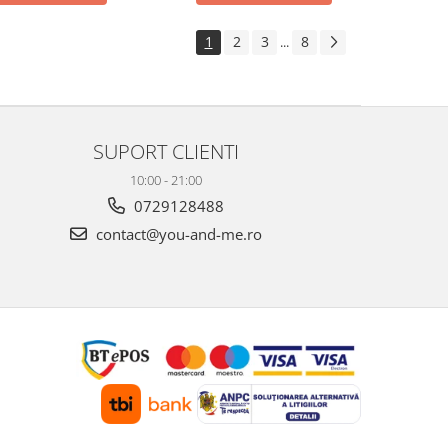
1
2
3
8
...
SUPORT CLIENTI
10:00 - 21:00
0729128488
contact@you-and-me.ro