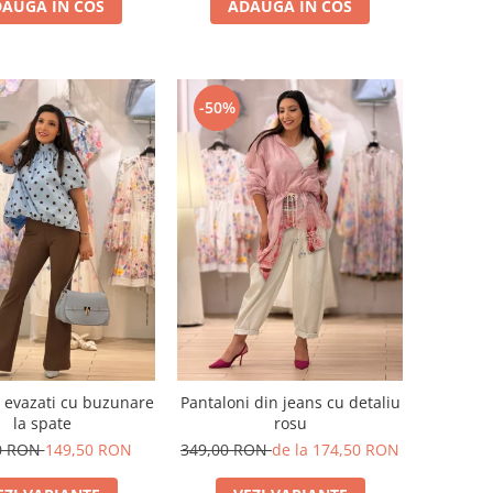
AUGA IN COS
ADAUGA IN COS
-50%
 evazati cu buzunare
Pantaloni din jeans cu detaliu
la spate
rosu
0 RON
149,50 RON
349,00 RON
de la 174,50 RON