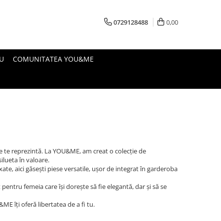
0729128488
0,00
U
COMUNITATEA YOU&ME
e te reprezintă. La YOU&ME, am creat o colecție de
 silueta în valoare.
axate, aici găsești piese versatile, ușor de integrat în garderoba
 pentru femeia care își dorește să fie elegantă, dar și să se
 îți oferă libertatea de a fi tu.