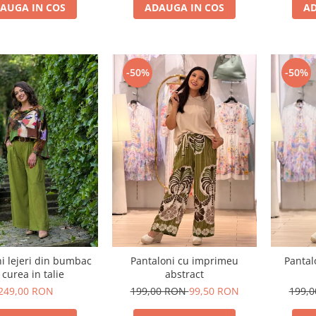
AUGA IN COS
ADAUGA IN COS
AD
-50%
-50%
i lejeri din bumbac
Pantaloni cu imprimeu
Pantal
 curea in talie
abstract
249,00 RON
199,00 RON
99,50 RON
199,