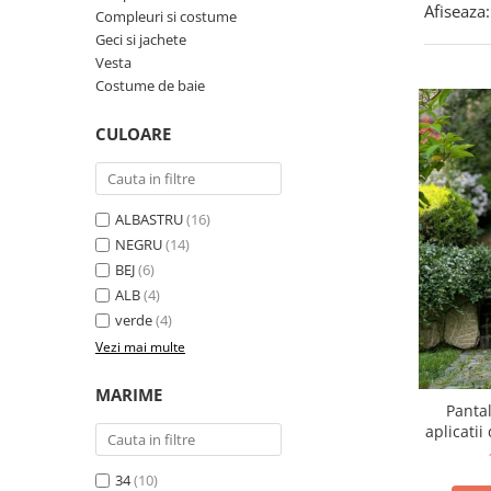
Afiseaza:
Costume de baie
Compleuri si costume
Geci si jachete
Vesta
Costume de baie
CULOARE
ALBASTRU
(16)
NEGRU
(14)
BEJ
(6)
ALB
(4)
verde
(4)
Vezi mai multe
MARIME
Panta
aplicatii
34
(10)