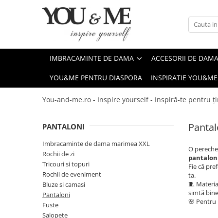
Imbracaminte de dama
Accesorii de dama
Bluze si camasi
Genti
IMBRACAMINTE DE DAMA
ACCESORII DE DAM
Pantaloni
Esarfe
YOU&ME PENTRU DIASPORA
INSPIRATIE YOU&ME
Geci si jachete
Coliere si brose
Rochii de zi
You-and-me.ro - Inspire yourself - Inspiră-te pentru ți
Rochii de eveniment
Pantal
PANTALONI
Compleuri si costume
Salopete
Imbracaminte de dama marimea XXL
O pereche 
Rochii de zi
Tricouri si topuri
pantaloni
Tricouri si topuri
Fie că pref
Fuste
Rochii de eveniment
ta.
🧵 Materia
Bluze si camasi
Sacouri
simtă bin
Pantaloni
🌸 Pentru 
Vesta
Fuste
Salopete