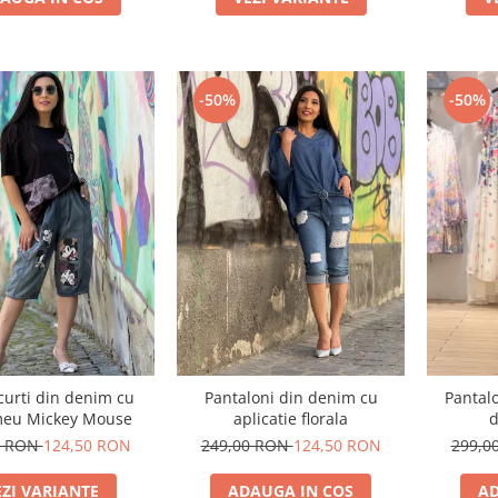
-50%
-50%
curti din denim cu
Pantaloni din denim cu
Pantalo
meu Mickey Mouse
aplicatie florala
d
0 RON
124,50 RON
249,00 RON
124,50 RON
299,0
EZI VARIANTE
ADAUGA IN COS
AD