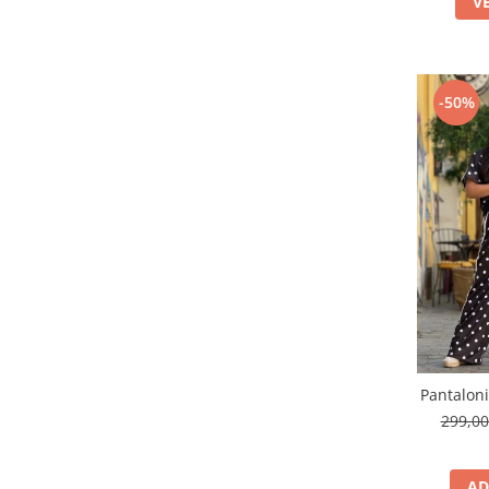
V
-50%
Pantalon
299,0
AD